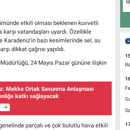
1
lümünde etkili olması beklenen kuvvetli
 karşı vatandaşları uyardı. Özellikle
 Karadeniz'in bazı kesimlerinde sel, su
şı dikkat çağrısı yapıldı.
1
 Müdürlüğü, 24 Mayıs Pazar gününe ilişkin
Ri
1
Fa
az: Mekke Ortak Savunma Anlaşması
enliğe katkı sağlayacak
Ga
e
Sa
17
enelinde parçalı ve çok bulutlu hava etkili