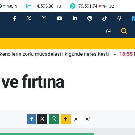
9
14.598,00
79.591,74
%
0.19
%
0
%
-1.82
rin zorlu mücadelesi ilk günde nefes kesti
18:55
Bursa'da
ve fırtına
-
+
A
A