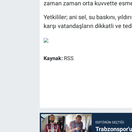
zaman zaman orta kuvvette esmes
Yetkililer; ani sel, su baskını, yı
karşı vatandaşların dikkatli ve ted
Kaynak:
RSS
EDITÖRÜN SEÇTIĞI
Trabzonspor'u