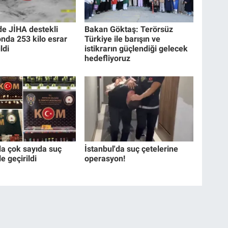
de JİHA destekli
Bakan Göktaş: Terörsüz
nda 253 kilo esrar
Türkiye ile barışın ve
ldi
istikrarın güçlendiği gelecek
hedefliyoruz
da çok sayıda suç
İstanbul'da suç çetelerine
e geçirildi
operasyon!