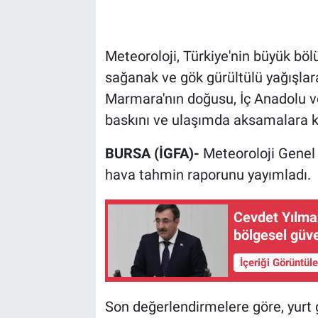
Meteoroloji, Türkiye'nin büyük bö
sağanak ve gök gürültülü yağışlara
Marmara'nın doğusu, İç Anadolu ve
baskını ve ulaşımda aksamalara kar
BURSA (İGFA)-
Meteoroloji Genel
hava tahmin raporunu yayımladı.
Cevdet Yılm
bölgesel güv
İçeriği Görüntül
Son değerlendirmelere göre, yurt g