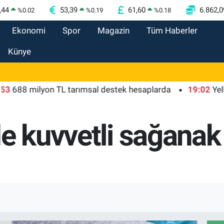
,44
53,39
61,60
6.862,0
%
0.02
%
0.19
%
0.18
Ekonomi
Spor
Magazin
Tüm Haberler
Künye
 milyon TL tarımsal destek hesaplarda
19:02
Yelkencile
e kuvvetli sağanak 