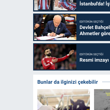
İstanbul'da! İş
EDITÖRÜN SEÇTIĞI
Devlet Bahçel
Ahmetler göre
EDITÖRÜN SEÇTIĞI
Resmi imzayı
Bunlar da ilginizi çekebilir