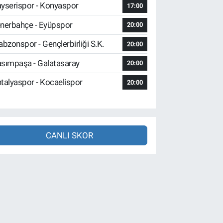
yserispor - Konyaspor
17:00
nerbahçe - Eyüpspor
20:00
abzonspor - Gençlerbirliği S.K.
20:00
sımpaşa - Galatasaray
20:00
talyaspor - Kocaelispor
20:00
CANLI SKOR