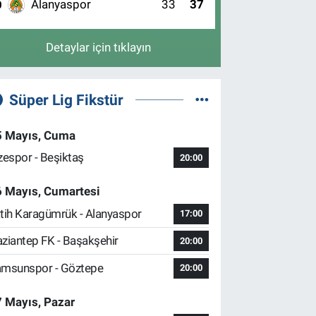
Alanyaspor
33
37
0
Detaylar için tıklayın
Süper Lig Fikstür
5 Mayıs, Cuma
zespor - Beşiktaş
20:00
6 Mayıs, Cumartesi
tih Karagümrük - Alanyaspor
17:00
ziantep FK - Başakşehir
20:00
msunspor - Göztepe
20:00
 Mayıs, Pazar