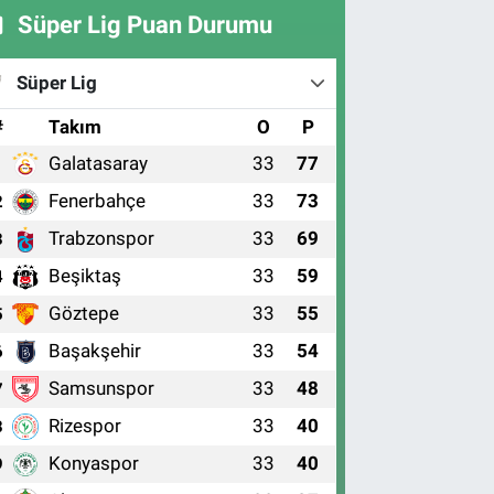
Süper Lig Puan Durumu
Süper Lig
#
Takım
O
P
Galatasaray
33
77
1
Fenerbahçe
33
73
2
Trabzonspor
33
69
3
Beşiktaş
33
59
4
Göztepe
33
55
5
Başakşehir
33
54
6
Samsunspor
33
48
7
Rizespor
33
40
8
Konyaspor
33
40
9