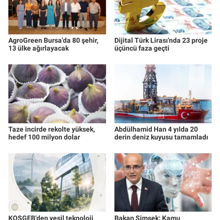
AgroGreen Bursa'da 80 şehir,
Dijital Türk Lirası'nda 23 proje
13 ülke ağırlayacak
üçüncü faza geçti
Taze incirde rekolte yüksek,
Abdülhamid Han 4 yılda 20
hedef 100 milyon dolar
derin deniz kuyusu tamamladı
KOSGEB'den yeşil teknoloji
Bakan Şimşek: Kamu