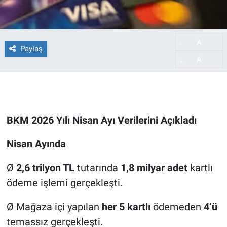
A
-
Paylaş
A
+
BKM 2026 Yılı Nisan Ayı Verilerini Açıkladı
Nisan Ayında
Ø
2,6 trilyon TL
tutarında
1,8 milyar adet
kartlı
ödeme işlemi gerçekleşti.
Ø
Mağaza içi yapılan
her 5 kartlı
ödemeden
4’ü
temassız gerçekleşti.