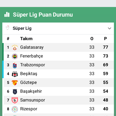
Süper Lig Puan Durumu
Süper Lig
#
Takım
O
P
Galatasaray
33
77
1
Fenerbahçe
33
73
2
Trabzonspor
33
69
3
Beşiktaş
33
59
4
Göztepe
33
55
5
Başakşehir
33
54
6
Samsunspor
33
48
7
Rizespor
33
40
8