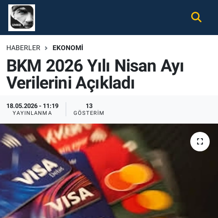
Gündem
Nöbetçi Eczaneler
HABERLER
EKONOMI
BKM 2026 Yılı Nisan Ayı
Ekonomi
Hava Durumu
Verilerini Açıkladı
Spor
Namaz Vakitleri
18.05.2026 - 11:19
13
Magazin
Trafik Durumu
YAYINLANMA
GÖSTERIM
Tüm Haberler
Süper Lig Puan Durumu ve Fikstür
İletişim
Tüm Manşetler
Künye
Son Dakika Haberleri
Haber Arşivi