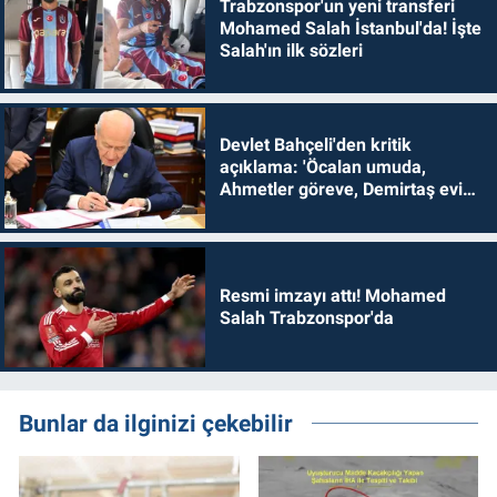
Trabzonspor'un yeni transferi
Mohamed Salah İstanbul'da! İşte
Salah'ın ilk sözleri
Devlet Bahçeli'den kritik
açıklama: 'Öcalan umuda,
Ahmetler göreve, Demirtaş evine
dönmelidir'
Resmi imzayı attı! Mohamed
Salah Trabzonspor'da
Bunlar da ilginizi çekebilir