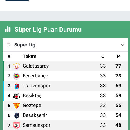
Süper Lig Puan Durumu
Süper Lig
#
Takım
O
P
Galatasaray
33
77
1
Fenerbahçe
33
73
2
Trabzonspor
33
69
3
Beşiktaş
33
59
4
Göztepe
33
55
5
Başakşehir
33
54
6
Samsunspor
33
48
7