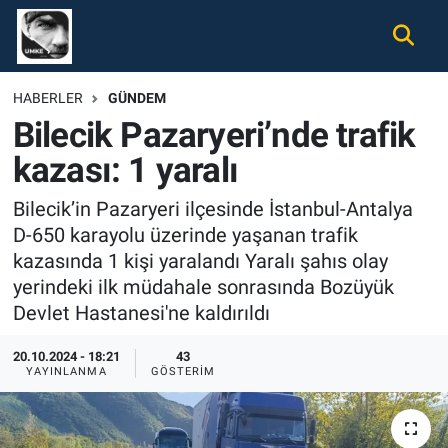
Gündem
Nöbetçi Eczaneler
HABERLER
GÜNDEM
Bilecik Pazaryeri’nde trafik
Ekonomi
Hava Durumu
kazası: 1 yaralı
Spor
Namaz Vakitleri
Bilecik’in Pazaryeri ilçesinde İstanbul-Antalya
Magazin
Trafik Durumu
D-650 karayolu üzerinde yaşanan trafik
kazasında 1 kişi yaralandı Yaralı şahıs olay
Tüm Haberler
Süper Lig Puan Durumu ve Fikstür
yerindeki ilk müdahale sonrasında Bozüyük
Devlet Hastanesi'ne kaldırıldı
İletişim
Tüm Manşetler
20.10.2024 - 18:21
43
YAYINLANMA
GÖSTERIM
Künye
Son Dakika Haberleri
Haber Arşivi