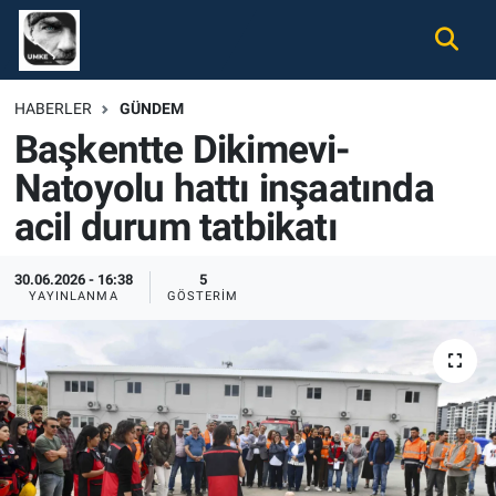
Gündem
Nöbetçi Eczaneler
HABERLER
GÜNDEM
Başkentte Dikimevi-
Ekonomi
Hava Durumu
Natoyolu hattı inşaatında
Spor
Namaz Vakitleri
acil durum tatbikatı
Magazin
Trafik Durumu
30.06.2026 - 16:38
5
YAYINLANMA
GÖSTERIM
Tüm Haberler
Süper Lig Puan Durumu ve Fikstür
İletişim
Tüm Manşetler
Künye
Son Dakika Haberleri
Haber Arşivi