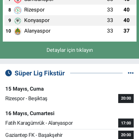
Rizespor
33
40
8
Konyaspor
33
40
9
Alanyaspor
33
37
10
Detaylar için tıklayın
Süper Lig Fikstür
15 Mayıs, Cuma
Rizespor - Beşiktaş
20:00
16 Mayıs, Cumartesi
Fatih Karagümrük - Alanyaspor
17:00
Gaziantep FK - Başakşehir
20:00