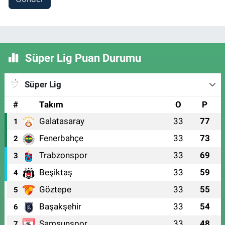
Süper Lig Puan Durumu
Süper Lig
#
Takım
O
P
Galatasaray
33
77
1
Fenerbahçe
33
73
2
Trabzonspor
33
69
3
Beşiktaş
33
59
4
Göztepe
33
55
5
Başakşehir
33
54
6
Samsunspor
33
48
7