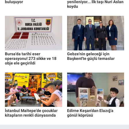
buluşuyor
yenileniyor... İlk taşı Nuri Aslan
koydu
Bursa'da tarihi eser
Gebze'nin geleceği için
operasyonu! 273 sikke ve 18
Başkent'te güçlü temaslar
obje ele geçirildi
İstanbul Maltepe'de çocuklar
Edirne Keşan'dan Elazığ'a
kitapların renkli dünyasında
gönül köprüsü