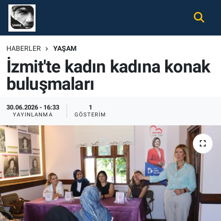
Gündem
Nöbetçi Eczaneler
HABERLER
YAŞAM
İzmit'te kadın kadına konak
Ekonomi
Hava Durumu
buluşmaları
Spor
Namaz Vakitleri
30.06.2026 - 16:33
1
Magazin
Trafik Durumu
YAYINLANMA
GÖSTERIM
Tüm Haberler
Süper Lig Puan Durumu ve Fikstür
İletişim
Tüm Manşetler
Künye
Son Dakika Haberleri
Haber Arşivi