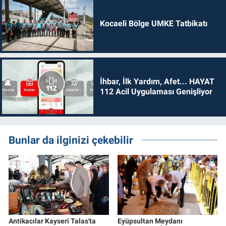
Kocaeli Bölge UMKE Tatbikatı
İhbar, İlk Yardım, Afet... HAYAT
112 Acil Uygulaması Genişliyor
Bunlar da ilginizi çekebilir
Antikacılar Kayseri Talas'ta
Eyüpsultan Meydanı