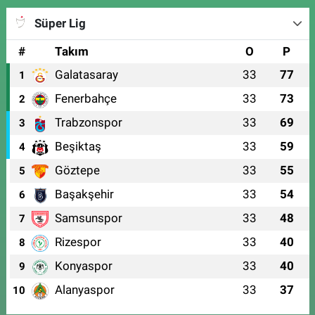
Süper Lig
#
Takım
O
P
Galatasaray
33
77
1
Fenerbahçe
33
73
2
Trabzonspor
33
69
3
Beşiktaş
33
59
4
Göztepe
33
55
5
Başakşehir
33
54
6
Samsunspor
33
48
7
Rizespor
33
40
8
Konyaspor
33
40
9
Alanyaspor
33
37
10