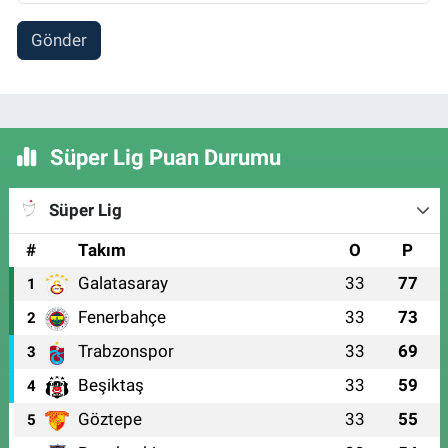
Gönder
Süper Lig Puan Durumu
Süper Lig
#
Takım
O
P
Galatasaray
33
77
1
Fenerbahçe
33
73
2
Trabzonspor
33
69
3
Beşiktaş
33
59
4
Göztepe
33
55
5