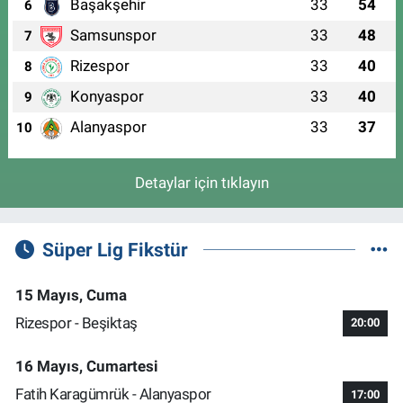
Başakşehir
33
54
6
Samsunspor
33
48
7
Rizespor
33
40
8
Konyaspor
33
40
9
Alanyaspor
33
37
10
Detaylar için tıklayın
Süper Lig Fikstür
15 Mayıs, Cuma
Rizespor - Beşiktaş
20:00
16 Mayıs, Cumartesi
Fatih Karagümrük - Alanyaspor
17:00