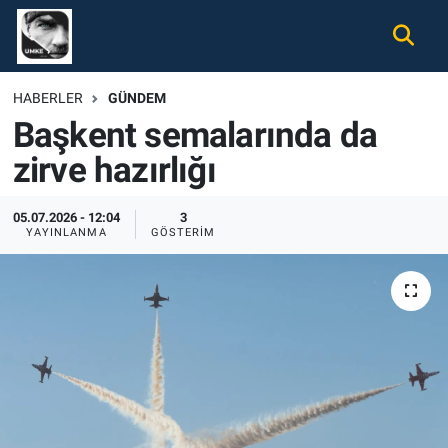
Gündem
Nöbetçi Eczaneler
HABERLER
GÜNDEM
Başkent semalarında da
Ekonomi
Hava Durumu
zirve hazırlığı
Spor
Namaz Vakitleri
05.07.2026 - 12:04
3
Magazin
Trafik Durumu
YAYINLANMA
GÖSTERIM
Tüm Haberler
Süper Lig Puan Durumu ve Fikstür
İletişim
Tüm Manşetler
Künye
Son Dakika Haberleri
Haber Arşivi