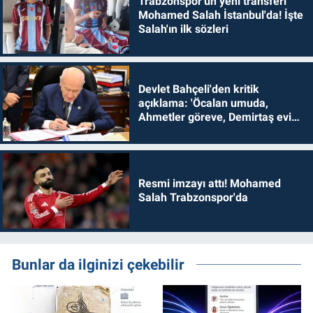
Trabzonspor'un yeni transferi
Mohamed Salah İstanbul'da! İşte
Salah'ın ilk sözleri
Devlet Bahçeli'den kritik
açıklama: 'Öcalan umuda,
Ahmetler göreve, Demirtaş evine
dönmelidir'
Resmi imzayı attı! Mohamed
Salah Trabzonspor'da
Bunlar da ilginizi çekebilir