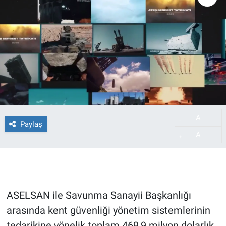
A
-
Paylaş
A
+
ASELSAN ile Savunma Sanayii Başkanlığı
arasında kent güvenliği yönetim sistemlerinin
tedarikine yönelik toplam 469,9 milyon dolarlık