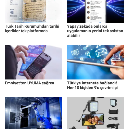
Türk Tarih Kurumu'ndan tarihi
Yapay zekada onlarca
içerikler tek platformda
uygulamanın yerini tek asistan
alabilir
Emniyet'ten UYUMA çağrısı
Türkiye internete bağlandı!
Her 10 kişiden 9'u çevrim içi