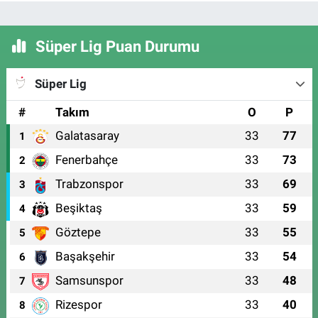
Süper Lig Puan Durumu
Süper Lig
#
Takım
O
P
Galatasaray
33
77
1
Fenerbahçe
33
73
2
Trabzonspor
33
69
3
Beşiktaş
33
59
4
Göztepe
33
55
5
Başakşehir
33
54
6
Samsunspor
33
48
7
Rizespor
33
40
8