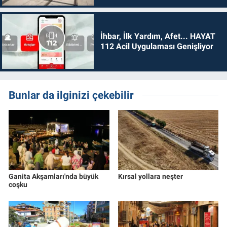
İhbar, İlk Yardım, Afet... HAYAT
112 Acil Uygulaması Genişliyor
Bunlar da ilginizi çekebilir
Ganita Akşamları'nda büyük
Kırsal yollara neşter
coşku