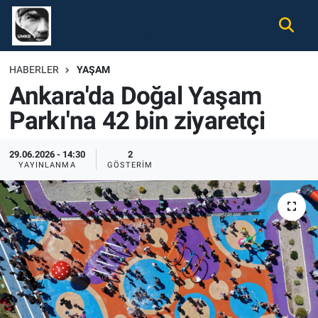
Gündem
Nöbetçi Eczaneler
HABERLER
YAŞAM
Ankara'da Doğal Yaşam
Ekonomi
Hava Durumu
Parkı'na 42 bin ziyaretçi
Spor
Namaz Vakitleri
29.06.2026 - 14:30
2
Magazin
Trafik Durumu
YAYINLANMA
GÖSTERIM
Tüm Haberler
Süper Lig Puan Durumu ve Fikstür
İletişim
Tüm Manşetler
Künye
Son Dakika Haberleri
Haber Arşivi