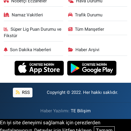
Nöbetçi Eczaneler
Hava Durumu
Namaz Vakitleri
Trafik Durumu
Süper Lig Puan Durumu ve
Tüm Manşetler
Fikstür
Son Dakika Haberleri
Haber Arşivi
RSS
Copyright © 2022. Her hakkı saklıdır.
Haber Yazılımı:
TE Bilişim
En iyi site deneyimi sağlamak için çerezlerden
faydalanıyoruz. Detaylar için lütfen tıklayın.
Tamam