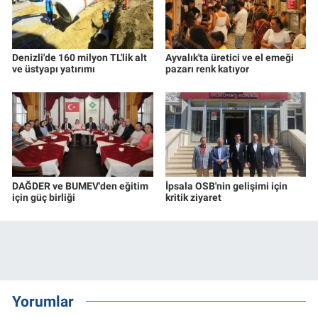
Denizli'de 160 milyon TL'lik alt
Ayvalık'ta üretici ve el emeği
ve üstyapı yatırımı
pazarı renk katıyor
DAĞDER ve BUMEV'den eğitim
İpsala OSB'nin gelişimi için
için güç birliği
kritik ziyaret
Yorumlar