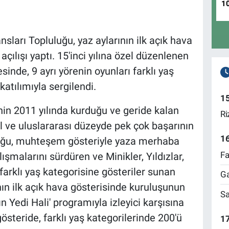
1
sları Topluluğu, yaz aylarının ilk açık hava
ılışı yaptı. 15'inci yılına özel düzenlenen
esinde, 9 ayrı yörenin oyunları farklı yaş
atılımıyla sergilendi.
1
nin 2011 yılında kurduğu ve geride kalan
Ri
l ve uluslararası düzeyde pek çok başarının
1
uluğu, muhteşem gösteriyle yaza merhaba
Fa
ışmalarını sürdüren ve Minikler, Yıldızlar,
arklı yaş kategorisine gösteriler sunan
Ga
nın ilk açık hava gösterisinde kuruluşunun
Sa
ın Yedi Hali' programıyla izleyici karşısına
österide, farklı yaş kategorilerinde 200'ü
17