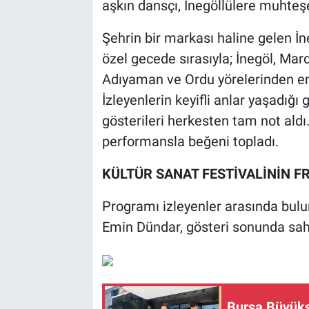
aşkın dansçı, İnegöllülere muhteş
Şehrin bir markası haline gelen İn
özel gecede sırasıyla; İnegöl, Mard
Adıyaman ve Ordu yörelerinden en g
İzleyenlerin keyifli anlar yaşadığı
gösterileri herkesten tam not aldı
performansla beğeni topladı.
KÜLTÜR SANAT FESTİVALİNİN 
Programı izleyenler arasında bul
Emin Dündar, gösteri sonunda sah
Bursa Büyükşe