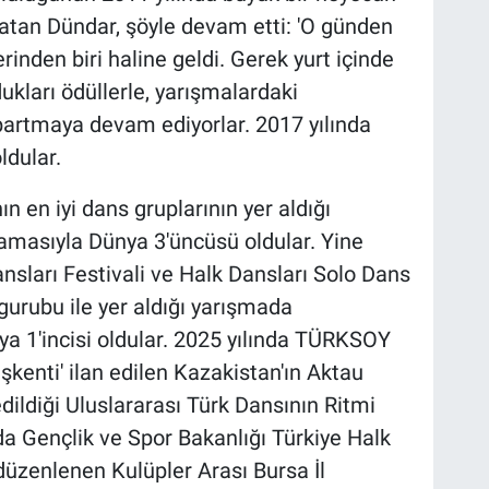
rlatan Dündar, şöyle devam etti: 'O günden
inden biri haline geldi. Gerek yurt içinde
kları ödüllerle, yarışmalardaki
artmaya devam ediyorlar. 2017 yılında
dular.
n en iyi dans gruplarının yer aldığı
amasıyla Dünya 3'üncüsü oldular. Yine
sları Festivali ve Halk Dansları Solo Dans
urubu ile yer aldığı yarışmada
a 1'incisi oldular. 2025 yılında TÜRKSOY
şkenti' ilan edilen Kazakistan'ın Aktau
edildiği Uluslararası Türk Dansının Ritmi
nda Gençlik ve Spor Bakanlığı Türkiye Halk
üzenlenen Kulüpler Arası Bursa İl