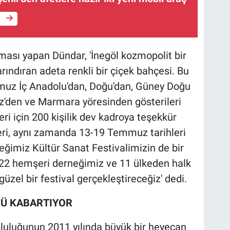
e
ası yapan Dündar, 'İnegöl kozmopolit bir
barındıran adeta renkli bir çiçek bahçesi. Bu
muz İç Anadolu'dan, Doğu'dan, Güney Doğu
z'den ve Marmara yöresinden gösterileri
i için 200 kişilik dev kadroya teşekkür
ri, aynı zamanda 13-19 Temmuz tarihleri
ğimiz Kültür Sanat Festivalimizin de bir
ah 22 hemşeri derneğimiz ve 11 ülkeden halk
üzel bir festival gerçekleştireceğiz' dedi.
NÜ KABARTIYOR
opluluğunun 2011 yılında büyük bir heyecan