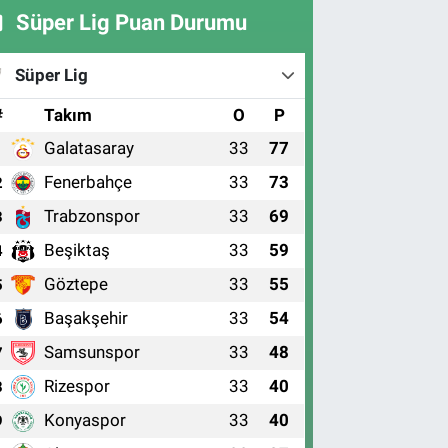
Süper Lig Puan Durumu
Süper Lig
#
Takım
O
P
Galatasaray
33
77
1
Fenerbahçe
33
73
2
Trabzonspor
33
69
3
Beşiktaş
33
59
4
Göztepe
33
55
5
Başakşehir
33
54
6
Samsunspor
33
48
7
Rizespor
33
40
8
Konyaspor
33
40
9