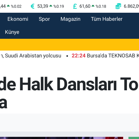
,44
53,39
61,60
6.862,0
%
0.02
%
0.19
%
0.18
Ekonomi
Spor
Magazin
Tüm Haberler
Künye
 Arabistan yolcusu
22:24
Bursa'da TEKNOSAB KOBİ OSB t
de Halk Dansları T
a