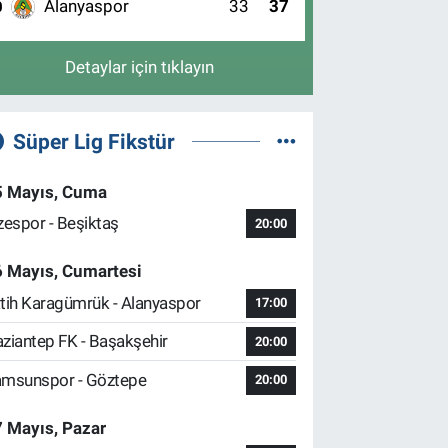
Alanyaspor
33
37
0
Detaylar için tıklayın
Süper Lig Fikstür
5 Mayıs, Cuma
zespor - Beşiktaş
20:00
6 Mayıs, Cumartesi
tih Karagümrük - Alanyaspor
17:00
ziantep FK - Başakşehir
20:00
msunspor - Göztepe
20:00
 Mayıs, Pazar