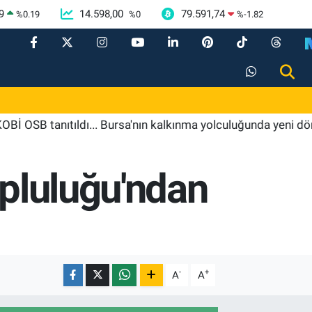
9
14.598,00
79.591,74
%
0.19
%
0
%
-1.82
anıtıldı... Bursa'nın kalkınma yolculuğunda yeni dönem
opluluğu'ndan
-
+
A
A