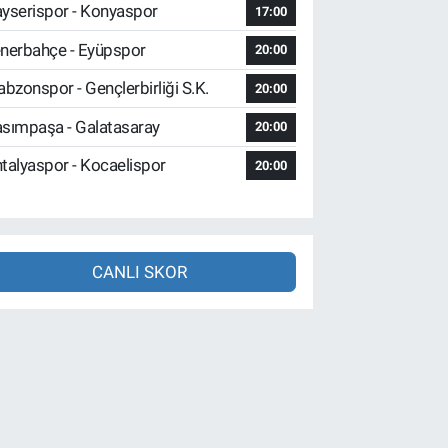
yserispor - Konyaspor
17:00
nerbahçe - Eyüpspor
20:00
abzonspor - Gençlerbirliği S.K.
20:00
sımpaşa - Galatasaray
20:00
talyaspor - Kocaelispor
20:00
CANLI SKOR