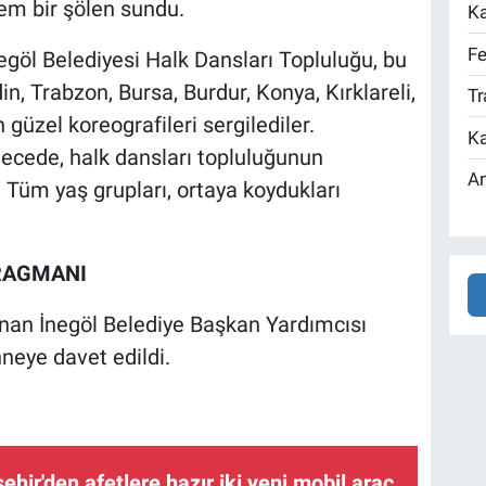
em bir şölen sundu.
Ka
Fe
egöl Belediyesi Halk Dansları Topluluğu, bu
in, Trabzon, Bursa, Burdur, Konya, Kırklareli,
Tr
üzel koreografileri sergilediler.
Ka
 gecede, halk dansları topluluğunun
An
. Tüm yaş grupları, ortaya koydukları
FRAGMANI
unan İnegöl Belediye Başkan Yardımcısı
neye davet edildi.
hir'den afetlere hazır iki yeni mobil araç