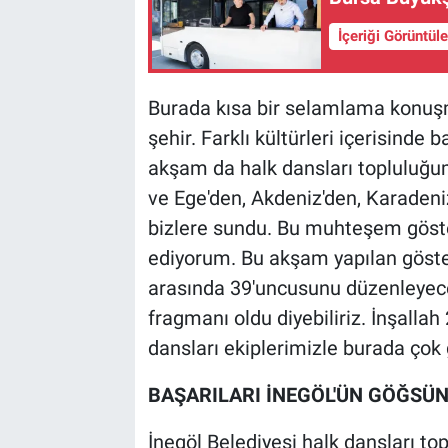
İçeriği Görüntül
Burada kısa bir selamlama konuşm
şehir. Farklı kültürleri içerisinde 
akşam da halk dansları topluluğu
ve Ege'den, Akdeniz'den, Karadeni
bizlere sundu. Bu muhteşem göster
ediyorum. Bu akşam yapılan göste
arasında 39'uncusunu düzenleyece
fragmanı oldu diyebiliriz. İnşall
dansları ekiplerimizle burada çok g
BAŞARILARI İNEGÖL'ÜN GÖĞSÜ
İnegöl Belediyesi halk dansları t