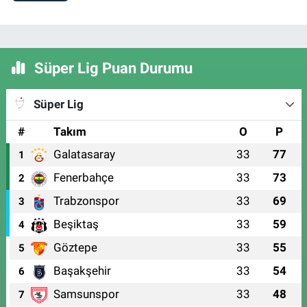
Süper Lig Puan Durumu
Süper Lig
#
Takım
O
P
Galatasaray
33
77
1
Fenerbahçe
33
73
2
Trabzonspor
33
69
3
Beşiktaş
33
59
4
Göztepe
33
55
5
Başakşehir
33
54
6
Samsunspor
33
48
7