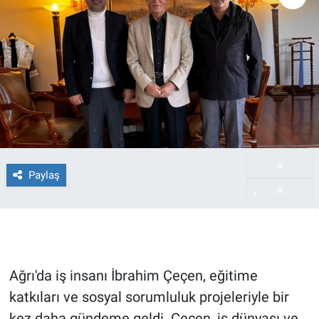
A
-
Paylaş
A
+
Ağrı'da iş insanı İbrahim Çeçen, eğitime
katkıları ve sosyal sorumluluk projeleriyle bir
kez daha gündeme geldi. Çeçen, iş dünyası ve