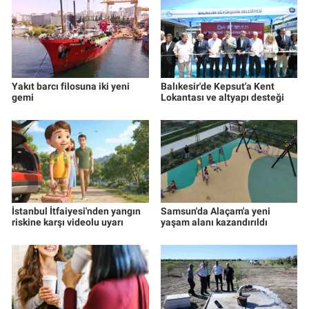
Yakıt barcı filosuna iki yeni
Balıkesir'de Kepsut'a Kent
gemi
Lokantası ve altyapı desteği
İstanbul İtfaiyesi'nden yangın
Samsun'da Alaçam'a yeni
riskine karşı videolu uyarı
yaşam alanı kazandırıldı