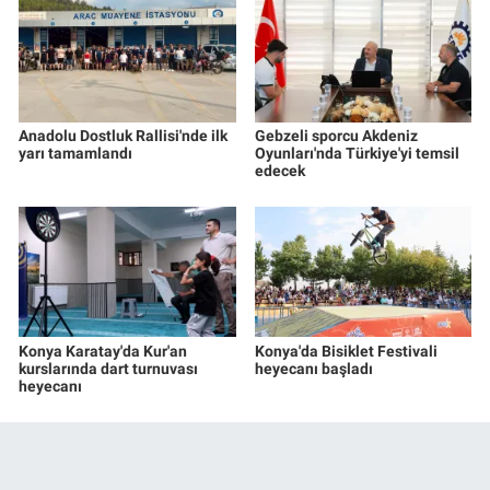
Anadolu Dostluk Rallisi'nde ilk
Gebzeli sporcu Akdeniz
yarı tamamlandı
Oyunları'nda Türkiye'yi temsil
edecek
Konya Karatay'da Kur'an
Konya'da Bisiklet Festivali
kurslarında dart turnuvası
heyecanı başladı
heyecanı