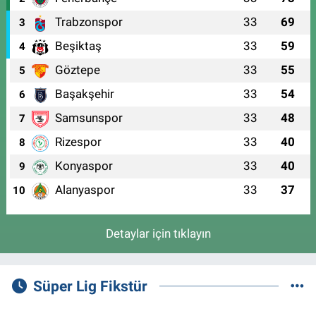
Trabzonspor
33
69
3
Beşiktaş
33
59
4
Göztepe
33
55
5
Başakşehir
33
54
6
Samsunspor
33
48
7
Rizespor
33
40
8
Konyaspor
33
40
9
Alanyaspor
33
37
10
Detaylar için tıklayın
Süper Lig Fikstür