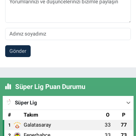
Gönder
Süper Lig Puan Durumu
Süper Lig
#
Takım
O
P
Galatasaray
33
77
1
Fenerbahçe
33
73
2