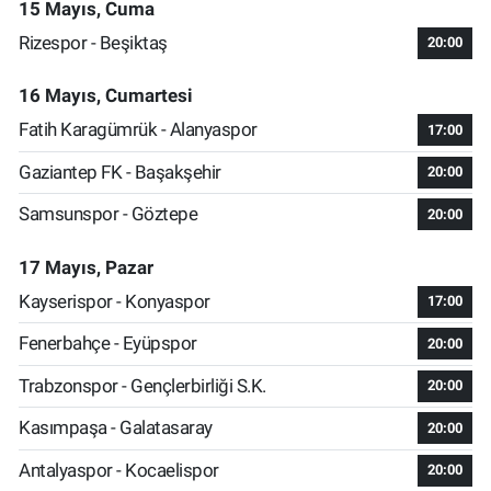
15 Mayıs, Cuma
Rizespor - Beşiktaş
20:00
16 Mayıs, Cumartesi
Fatih Karagümrük - Alanyaspor
17:00
Gaziantep FK - Başakşehir
20:00
Samsunspor - Göztepe
20:00
17 Mayıs, Pazar
Kayserispor - Konyaspor
17:00
Fenerbahçe - Eyüpspor
20:00
Trabzonspor - Gençlerbirliği S.K.
20:00
Kasımpaşa - Galatasaray
20:00
Antalyaspor - Kocaelispor
20:00