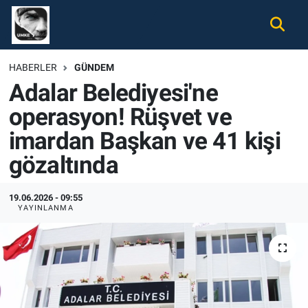
Gündem
Nöbetçi Eczaneler
HABERLER
GÜNDEM
Adalar Belediyesi'ne
Ekonomi
Hava Durumu
operasyon! Rüşvet ve
Spor
Namaz Vakitleri
imardan Başkan ve 41 kişi
Magazin
Trafik Durumu
gözaltında
Tüm Haberler
Süper Lig Puan Durumu ve Fikstür
19.06.2026 - 09:55
YAYINLANMA
İletişim
Tüm Manşetler
Künye
Son Dakika Haberleri
Haber Arşivi