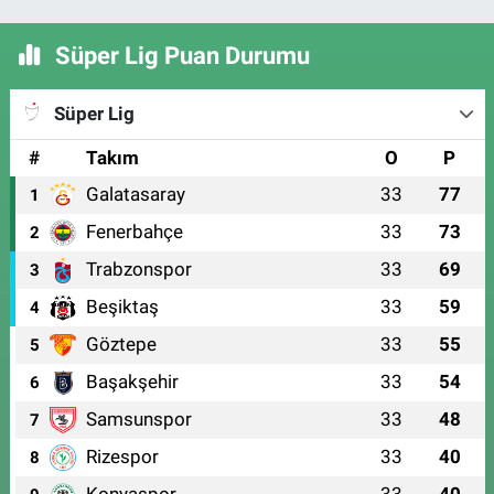
Süper Lig Puan Durumu
Süper Lig
#
Takım
O
P
Galatasaray
33
77
1
Fenerbahçe
33
73
2
Trabzonspor
33
69
3
Beşiktaş
33
59
4
Göztepe
33
55
5
Başakşehir
33
54
6
Samsunspor
33
48
7
Rizespor
33
40
8
Konyaspor
33
40