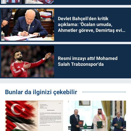
Devlet Bahçeli'den kritik
açıklama: 'Öcalan umuda,
Ahmetler göreve, Demirtaş evine
dönmelidir'
Resmi imzayı attı! Mohamed
Salah Trabzonspor'da
Bunlar da ilginizi çekebilir