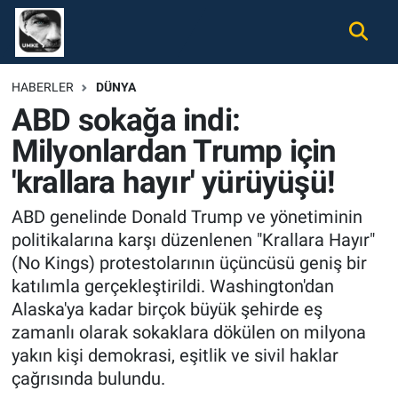
Gündem
Nöbetçi Eczaneler
HABERLER
DÜNYA
ABD sokağa indi:
Ekonomi
Hava Durumu
Milyonlardan Trump için
Spor
Namaz Vakitleri
'krallara hayır' yürüyüşü!
Magazin
Trafik Durumu
ABD genelinde Donald Trump ve yönetiminin
politikalarına karşı düzenlenen "Krallara Hayır"
Tüm Haberler
Süper Lig Puan Durumu ve Fikstür
(No Kings) protestolarının üçüncüsü geniş bir
katılımla gerçekleştirildi. Washington'dan
İletişim
Tüm Manşetler
Alaska'ya kadar birçok büyük şehirde eş
zamanlı olarak sokaklara dökülen on milyona
Künye
Son Dakika Haberleri
yakın kişi demokrasi, eşitlik ve sivil haklar
çağrısında bulundu.
Haber Arşivi