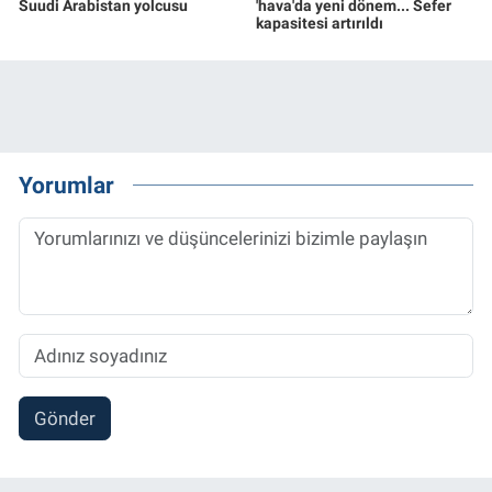
Suudi Arabistan yolcusu
'hava'da yeni dönem... Sefer
kapasitesi artırıldı
Yorumlar
Gönder