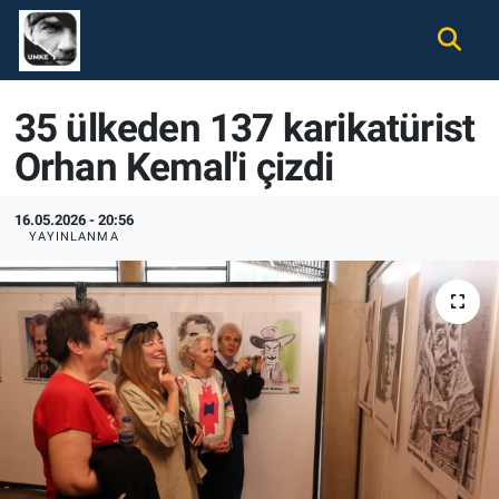
Gündem
Nöbetçi Eczaneler
35 ülkeden 137 karikatürist
Ekonomi
Hava Durumu
Orhan Kemal'i çizdi
Spor
Namaz Vakitleri
16.05.2026 - 20:56
YAYINLANMA
Magazin
Trafik Durumu
Tüm Haberler
Süper Lig Puan Durumu ve Fikstür
İletişim
Tüm Manşetler
Künye
Son Dakika Haberleri
Haber Arşivi