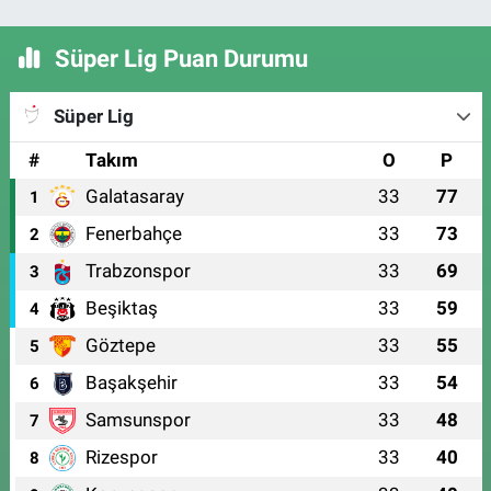
Süper Lig Puan Durumu
Süper Lig
#
Takım
O
P
Galatasaray
33
77
1
Fenerbahçe
33
73
2
Trabzonspor
33
69
3
Beşiktaş
33
59
4
Göztepe
33
55
5
Başakşehir
33
54
6
Samsunspor
33
48
7
Rizespor
33
40
8