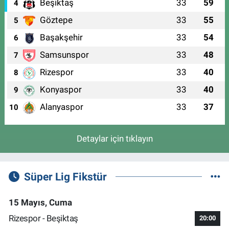
Beşiktaş
33
59
4
Göztepe
33
55
5
Başakşehir
33
54
6
Samsunspor
33
48
7
Rizespor
33
40
8
Konyaspor
33
40
9
Alanyaspor
33
37
10
Detaylar için tıklayın
Süper Lig Fikstür
15 Mayıs, Cuma
Rizespor - Beşiktaş
20:00