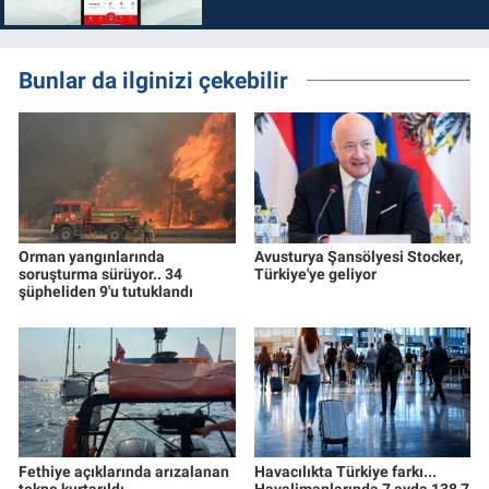
Bunlar da ilginizi çekebilir
Orman yangınlarında
Avusturya Şansölyesi Stocker,
soruşturma sürüyor.. 34
Türkiye'ye geliyor
şüpheliden 9'u tutuklandı
Fethiye açıklarında arızalanan
Havacılıkta Türkiye farkı...
tekne kurtarıldı
Havalimanlarında 7 ayda 138,7