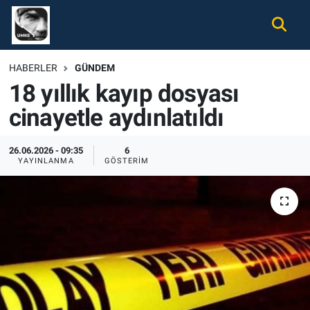
Gündem
Nöbetçi Eczaneler
HABERLER
GÜNDEM
18 yıllık kayıp dosyası
Ekonomi
Hava Durumu
cinayetle aydınlatıldı
Spor
Namaz Vakitleri
26.06.2026 - 09:35
6
Magazin
Trafik Durumu
YAYINLANMA
GÖSTERIM
Tüm Haberler
Süper Lig Puan Durumu ve Fikstür
İletişim
Tüm Manşetler
Künye
Son Dakika Haberleri
Haber Arşivi