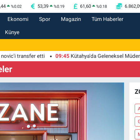
,44
53,39
61,60
6.862,0
%
0.02
%
0.19
%
0.18
Ekonomi
Spor
Magazin
Tüm Haberler
Künye
'i transfer etti
09:45
Kütahya'da Geleneksel Müderris M
eler
Z
A