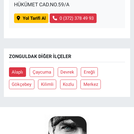
HÜKÜMET CAD.NO.59/A
Yol Tarifi Al
0 (372) 378 49 93
ZONGULDAK DIĞER İLÇELER
Alaplı
Çaycuma
Devrek
Ereğli
Gökçebey
Kilimli
Kozlu
Merkez