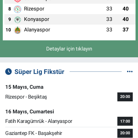
Rizespor
33
40
8
Konyaspor
33
40
9
Alanyaspor
33
37
10
Detaylar için tıklayın
Süper Lig Fikstür
15 Mayıs, Cuma
Rizespor - Beşiktaş
20:00
16 Mayıs, Cumartesi
Fatih Karagümrük - Alanyaspor
17:00
Gaziantep FK - Başakşehir
20:00