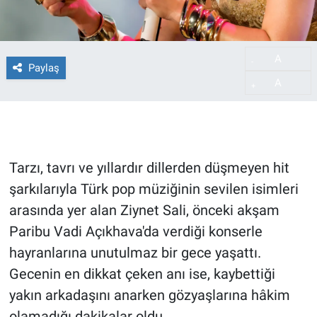
A
-
Paylaş
A
+
Tarzı, tavrı ve yıllardır dillerden düşmeyen hit
şarkılarıyla Türk pop müziğinin sevilen isimleri
arasında yer alan Ziynet Sali, önceki akşam
Paribu Vadi Açıkhava'da verdiği konserle
hayranlarına unutulmaz bir gece yaşattı.
Gecenin en dikkat çeken anı ise, kaybettiği
yakın arkadaşını anarken gözyaşlarına hâkim
olamadığı dakikalar oldu.