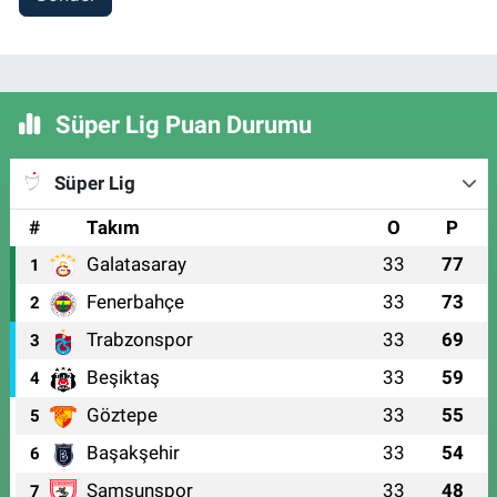
Süper Lig Puan Durumu
Süper Lig
#
Takım
O
P
Galatasaray
33
77
1
Fenerbahçe
33
73
2
Trabzonspor
33
69
3
Beşiktaş
33
59
4
Göztepe
33
55
5
Başakşehir
33
54
6
Samsunspor
33
48
7