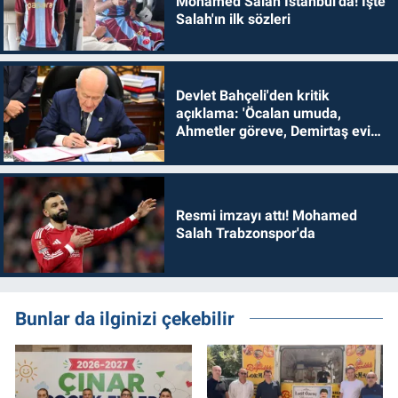
Mohamed Salah İstanbul'da! İşte
Salah'ın ilk sözleri
Devlet Bahçeli'den kritik
açıklama: 'Öcalan umuda,
Ahmetler göreve, Demirtaş evine
dönmelidir'
Resmi imzayı attı! Mohamed
Salah Trabzonspor'da
Bunlar da ilginizi çekebilir