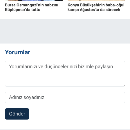
Bursa Osmangazi'nin nabzını
Konya Büyükşehir'in baba-oğul
Küplüpınar'da tuttu
kampı Ağustos'ta da sürecek
Yorumlar
Gönder