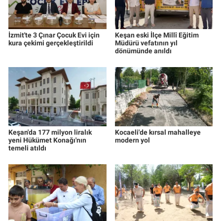
İzmit'te 3 Çınar Çocuk Evi için
Keşan eski İlçe Millî Eğitim
kura çekimi gerçekleştirildi
Müdürü vefatının yıl
dönümünde anıldı
Keşan'da 177 milyon liralık
Kocaeli'de kırsal mahalleye
yeni Hükümet Konağı'nın
modern yol
temeli atıldı