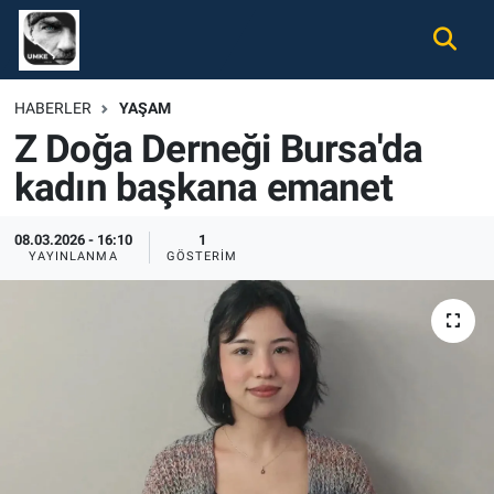
Gündem
Nöbetçi Eczaneler
HABERLER
YAŞAM
Z Doğa Derneği Bursa'da
Ekonomi
Hava Durumu
kadın başkana emanet
Spor
Namaz Vakitleri
08.03.2026 - 16:10
1
Magazin
Trafik Durumu
YAYINLANMA
GÖSTERIM
Tüm Haberler
Süper Lig Puan Durumu ve Fikstür
İletişim
Tüm Manşetler
Künye
Son Dakika Haberleri
Haber Arşivi