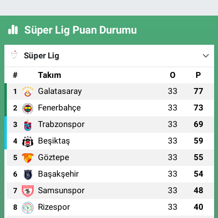
Süper Lig Puan Durumu
Süper Lig
#
Takım
O
P
Galatasaray
33
77
1
Fenerbahçe
33
73
2
Trabzonspor
33
69
3
Beşiktaş
33
59
4
Göztepe
33
55
5
Başakşehir
33
54
6
Samsunspor
33
48
7
Rizespor
33
40
8