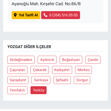
Ayanoğlu Mah. Kırşehir Cad. No:86/B
Yol Tarifi Al
0 (354) 516 05 05
YOZGAT DIĞER İLÇELER
Akdağmadeni
Aydıncık
Boğazlıyan
Çandır
Çayıralan
Çekerek
Kadışehri
Merkez
Saraykent
Sarıkaya
Şefaatli
Sorgun
Yenifakılı
Yerköy