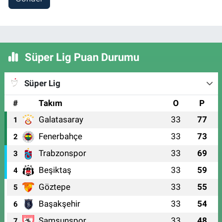
Süper Lig Puan Durumu
Süper Lig
#
Takım
O
P
Galatasaray
33
77
1
Fenerbahçe
33
73
2
Trabzonspor
33
69
3
Beşiktaş
33
59
4
Göztepe
33
55
5
Başakşehir
33
54
6
Samsunspor
33
48
7