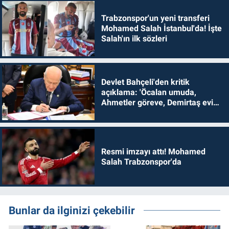
Trabzonspor'un yeni transferi
Mohamed Salah İstanbul'da! İşte
Salah'ın ilk sözleri
Devlet Bahçeli'den kritik
açıklama: 'Öcalan umuda,
Ahmetler göreve, Demirtaş evine
dönmelidir'
Resmi imzayı attı! Mohamed
Salah Trabzonspor'da
Bunlar da ilginizi çekebilir