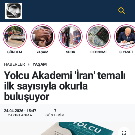
Gündem
Nöbetçi Eczaneler
Ekonomi
Hava Durumu
GÜNDEM
YAŞAM
SPOR
EKONOMI
SIYASET
Spor
Namaz Vakitleri
HABERLER
YAŞAM
Magazin
Trafik Durumu
Yolcu Akademi 'İran' temalı
ilk sayısıyla okurla
Tüm Haberler
Süper Lig Puan Durumu ve Fikstür
buluşuyor
İletişim
Tüm Manşetler
24.04.2026 - 15:47
7
Künye
Son Dakika Haberleri
YAYINLANMA
GÖSTERIM
Haber Arşivi