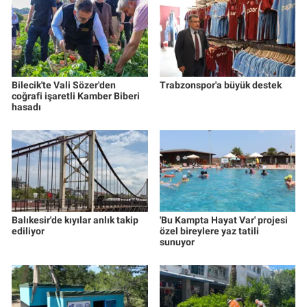
Bilecik'te Vali Sözer'den
Trabzonspor'a büyük destek
coğrafi işaretli Kamber Biberi
hasadı
Balıkesir'de kıyılar anlık takip
'Bu Kampta Hayat Var' projesi
ediliyor
özel bireylere yaz tatili
sunuyor