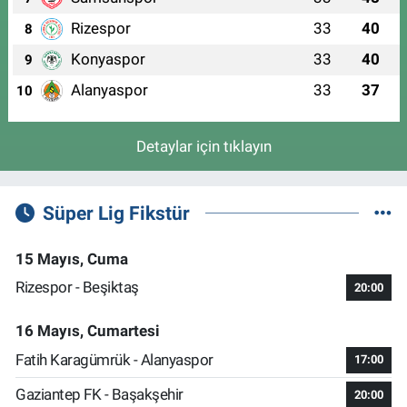
Rizespor
33
40
8
Konyaspor
33
40
9
Alanyaspor
33
37
10
Detaylar için tıklayın
Süper Lig Fikstür
15 Mayıs, Cuma
Rizespor - Beşiktaş
20:00
16 Mayıs, Cumartesi
Fatih Karagümrük - Alanyaspor
17:00
Gaziantep FK - Başakşehir
20:00