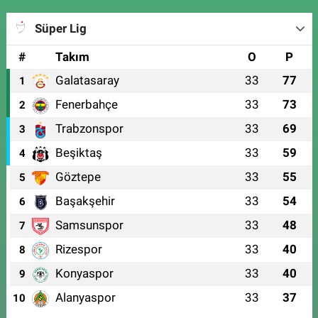
Süper Lig
#
Takım
O
P
Galatasaray
33
77
1
Fenerbahçe
33
73
2
Trabzonspor
33
69
3
Beşiktaş
33
59
4
Göztepe
33
55
5
Başakşehir
33
54
6
Samsunspor
33
48
7
Rizespor
33
40
8
Konyaspor
33
40
9
Alanyaspor
33
37
10