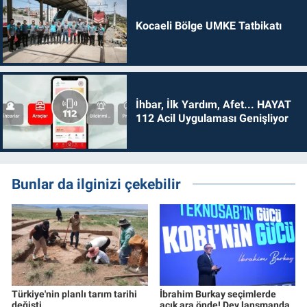
Kocaeli Bölge UMKE Tatbikatı
İhbar, İlk Yardım, Afet... HAYAT
112 Acil Uygulaması Genişliyor
Bunlar da ilginizi çekebilir
Türkiye'nin planlı tarım tarihi
İbrahim Burkay seçimlerde
değişti
açık ara önde! Dev lansmanda