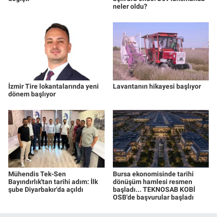
neler oldu?
İzmir Tire lokantalarında yeni
Lavantanın hikayesi başlıyor
dönem başlıyor
Mühendis Tek-Sen
Bursa ekonomisinde tarihi
Bayındırlık'tan tarihi adım: İlk
dönüşüm hamlesi resmen
şube Diyarbakır'da açıldı
başladı... TEKNOSAB KOBİ
OSB'de başvurular başladı