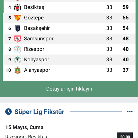
Beşiktaş
33
59
4
Göztepe
33
55
5
Başakşehir
33
54
6
Samsunspor
33
48
7
Rizespor
33
40
8
Konyaspor
33
40
9
Alanyaspor
33
37
10
Detaylar için tıklayın
Süper Lig Fikstür
15 Mayıs, Cuma
Rizespor - Beşiktaş
20:00