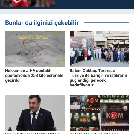
Bunlar da ilginizi çekebilir
Hakkari'de JİHA destekli
Bakan Göktaş: Terörsüz
operasyonda 253 kilo esrar ele
Türkiye ile barışın ve istikrarın
geçirildi
güçlendiği gelecek
hedefliyoruz