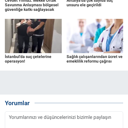
Cevdet Yılmaz: Mekke Ortak
Antalya'da çok sayıda suç
Savunma Anlaşması bölgesel
unsuru ele geçirildi
güvenliğe katkı sağlayacak
İstanbul'da suç çetelerine
Sağlık çalışanlarından ücret ve
operasyon!
emeklilik reformu çağrısı
Yorumlar