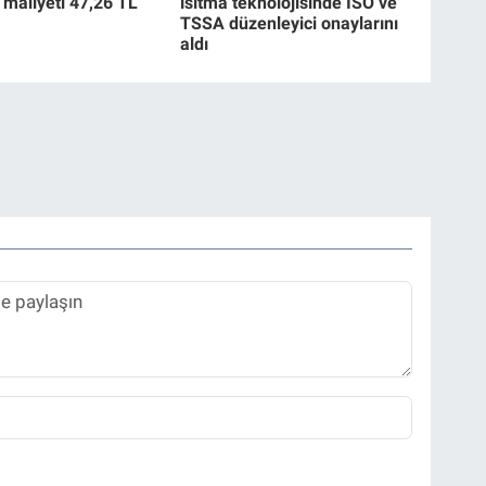
 maliyeti 47,26 TL
ısıtma teknolojisinde ISO ve
TSSA düzenleyici onaylarını
aldı