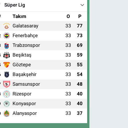
Süper Lig
#
Takım
O
P
Galatasaray
33
77
1
Fenerbahçe
33
73
2
Trabzonspor
33
69
3
Beşiktaş
33
59
4
Göztepe
33
55
5
Başakşehir
33
54
6
Samsunspor
33
48
7
Rizespor
33
40
8
Konyaspor
33
40
9
Alanyaspor
33
37
0