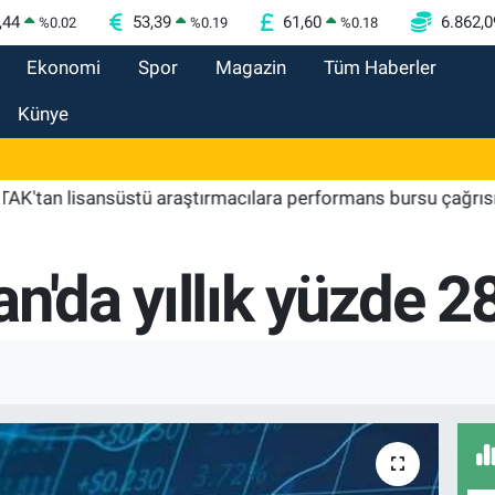
,44
53,39
61,60
6.862,0
%
0.02
%
0.19
%
0.18
Ekonomi
Spor
Magazin
Tüm Haberler
Künye
lisansüstü araştırmacılara performans bursu çağrısı
10
n'da yıllık yüzde 28