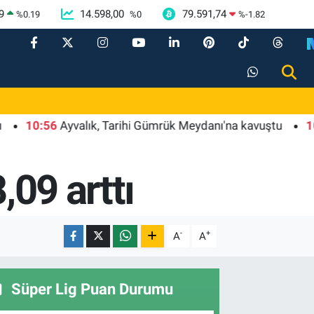
9
14.598,00
79.591,74
%
0.19
%
0
%
-1.82
:56
Ayvalık, Tarihi Gümrük Meydanı'na kavuştu
10:53
Da
,09 arttı
-
+
A
A
Süper Lig Puan Durumu