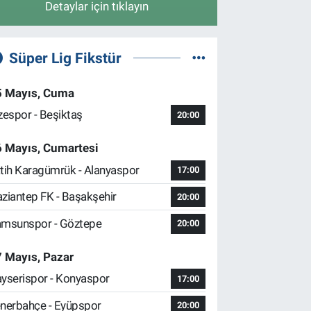
Detaylar için tıklayın
Süper Lig Fikstür
5 Mayıs, Cuma
zespor - Beşiktaş
20:00
6 Mayıs, Cumartesi
tih Karagümrük - Alanyaspor
17:00
ziantep FK - Başakşehir
20:00
msunspor - Göztepe
20:00
 Mayıs, Pazar
yserispor - Konyaspor
17:00
nerbahçe - Eyüpspor
20:00