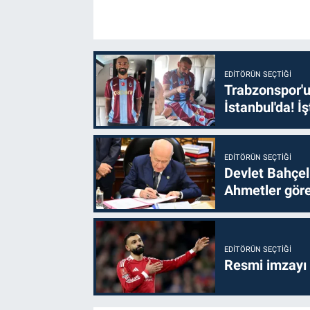
EDITÖRÜN SEÇTIĞI
Trabzonspor'u
İstanbul'da! İş
EDITÖRÜN SEÇTIĞI
Devlet Bahçel
Ahmetler göre
EDITÖRÜN SEÇTIĞI
Resmi imzayı