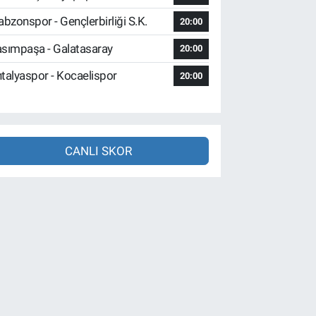
abzonspor - Gençlerbirliği S.K.
20:00
sımpaşa - Galatasaray
20:00
talyaspor - Kocaelispor
20:00
CANLI SKOR