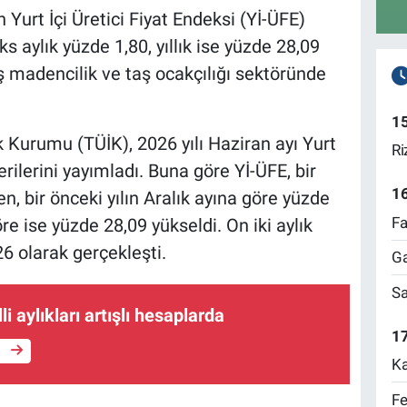
n Yurt İçi Üretici Fiyat Endeksi (Yİ-ÜFE)
ks aylık yüzde 1,80, yıllık ise yüzde 28,09
tış madencilik ve taş ocakçılığı sektöründe
1
ik Kurumu (TÜİK), 2026 yılı Haziran ayı Yurt
Ri
erilerini yayımladı. Buna göre Yİ-ÜFE, bir
1
n, bir önceki yılın Aralık ayına göre yüzde
Fa
öre ise yüzde 28,09 yükseldi. On iki aylık
6 olarak gerçekleşti.
Ga
Sa
li aylıkları artışlı hesaplarda
17
e
Ka
Fe