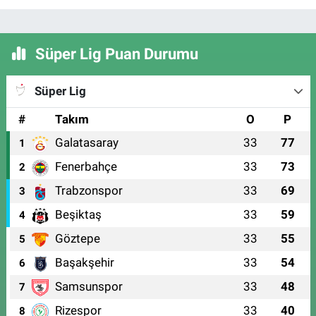
Süper Lig Puan Durumu
Süper Lig
#
Takım
O
P
Galatasaray
33
77
1
Fenerbahçe
33
73
2
Trabzonspor
33
69
3
Beşiktaş
33
59
4
Göztepe
33
55
5
Başakşehir
33
54
6
Samsunspor
33
48
7
Rizespor
33
40
8