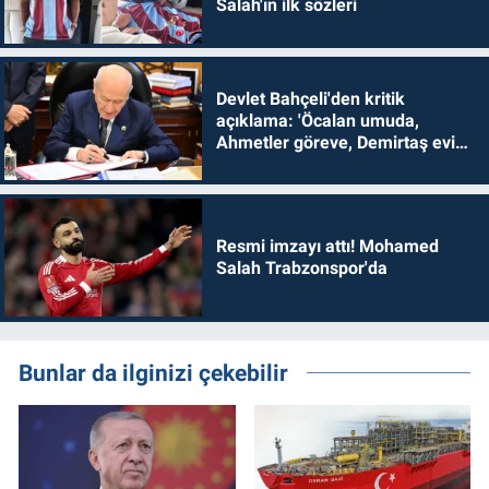
Salah'ın ilk sözleri
Devlet Bahçeli'den kritik
açıklama: 'Öcalan umuda,
Ahmetler göreve, Demirtaş evine
dönmelidir'
Resmi imzayı attı! Mohamed
Salah Trabzonspor'da
Bunlar da ilginizi çekebilir