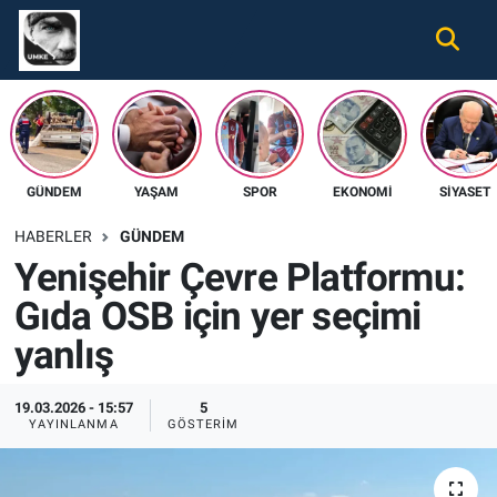
Gündem
Nöbetçi Eczaneler
Ekonomi
Hava Durumu
GÜNDEM
YAŞAM
SPOR
EKONOMI
SIYASET
Spor
Namaz Vakitleri
HABERLER
GÜNDEM
Magazin
Trafik Durumu
Yenişehir Çevre Platformu:
Gıda OSB için yer seçimi
Tüm Haberler
Süper Lig Puan Durumu ve Fikstür
yanlış
İletişim
Tüm Manşetler
19.03.2026 - 15:57
5
Künye
Son Dakika Haberleri
YAYINLANMA
GÖSTERIM
Haber Arşivi