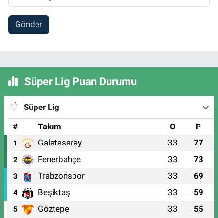
Gönder
Süper Lig Puan Durumu
Süper Lig
#
Takım
O
P
Galatasaray
33
77
1
Fenerbahçe
33
73
2
Trabzonspor
33
69
3
Beşiktaş
33
59
4
Göztepe
33
55
5