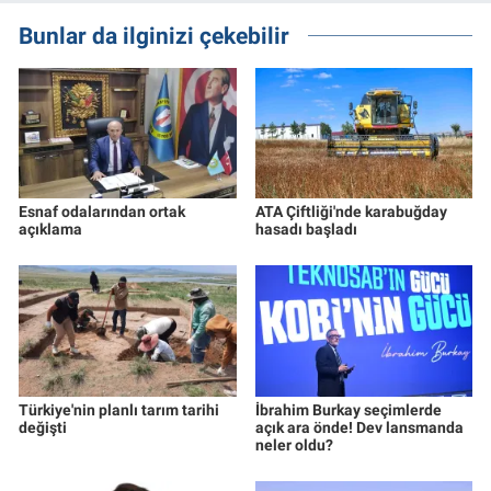
Bunlar da ilginizi çekebilir
Esnaf odalarından ortak
ATA Çiftliği'nde karabuğday
açıklama
hasadı başladı
Türkiye'nin planlı tarım tarihi
İbrahim Burkay seçimlerde
değişti
açık ara önde! Dev lansmanda
neler oldu?