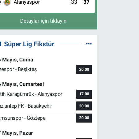
Alanyaspor
33
37
0
Detaylar için tıklayın
Süper Lig Fikstür
5 Mayıs, Cuma
zespor - Beşiktaş
20:00
6 Mayıs, Cumartesi
tih Karagümrük - Alanyaspor
17:00
ziantep FK - Başakşehir
20:00
msunspor - Göztepe
20:00
 Mayıs, Pazar