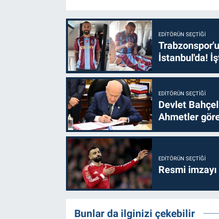
EDITÖRÜN SEÇTIĞI
Trabzonspor'u
İstanbul'da! İş
EDITÖRÜN SEÇTIĞI
Devlet Bahçel
Ahmetler göre
EDITÖRÜN SEÇTIĞI
Resmi imzayı
Bunlar da ilginizi çekebilir