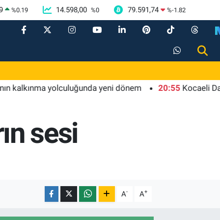
9
14.598,00
79.591,74
%
0.19
%
0
%
-1.82
lkınma yolculuğunda yeni dönem
20:55
Kocaeli Darıca'ya
rın sesi
-
+
A
A