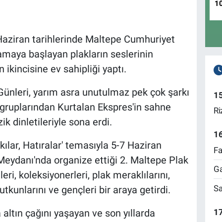
1
 Haziran tarihlerinde Maltepe Cumhuriyet
amaya başlayan plakların seslerinin
 ikincisine ev sahipliği yaptı.
ünleri, yarım asra unutulmaz pek çok şarkı
1
 gruplarından Kurtalan Ekspres'in sahne
Ri
ik dinletileriyle sona erdi.
1
kılar, Hatıralar' temasıyla 5-7 Haziran
Fa
eydanı'nda organize ettiği 2. Maltepe Plak
Ga
leri, koleksiyonerleri, plak meraklılarını,
Sa
tutkunlarını ve gençleri bir araya getirdi.
17
a altın çağını yaşayan ve son yıllarda