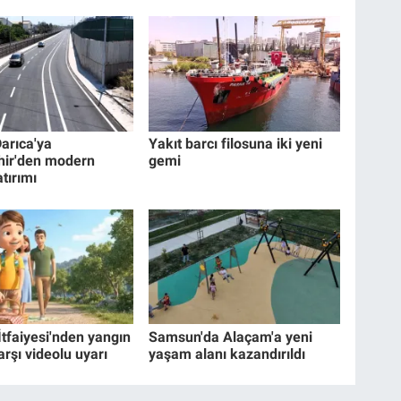
Darıca'ya
Yakıt barcı filosuna iki yeni
hir'den modern
gemi
tırımı
İtfaiyesi'nden yangın
Samsun'da Alaçam'a yeni
arşı videolu uyarı
yaşam alanı kazandırıldı