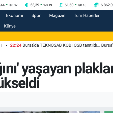
,44
53,39
61,60
6.862,0
%
0.02
%
0.19
%
0.18
Ekonomi
Spor
Magazin
Tüm Haberler
Künye
2:24
Bursa'da TEKNOSAB KOBİ OSB tanıtıldı... Bursa'nın ka
ğını' yaşayan plakla
ükseldi