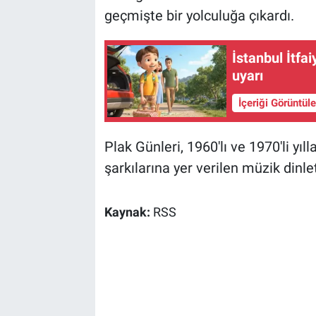
geçmişte bir yolculuğa çıkardı.
İstanbul İtfa
uyarı
İçeriği Görüntül
Plak Günleri, 1960'lı ve 1970'li yıl
şarkılarına yer verilen müzik dinlet
Kaynak:
RSS