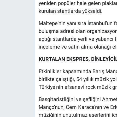
yeniden popüler hale gelen plakl
kurulan stantlarda yükseldi.
Maltepe'nin yanı sıra İstanbul'un f
buluşma adresi olan organizasyond
açtığı stantlarda yerli ve yabancı ta
inceleme ve satın alma olanağı eld
KURTALAN EKSPRES, DİNLEYİC
Etkinlikler kapsamında Barış Man
birlikte çalıştığı, 54 yıllık müzik
Türkiye'nin efsanevi rock müzik g
Basgitaristliğini ve şefliğini Ahme
Manço'nun, Cem Karaca'nın ve Erki
müziğinin unutulmaz eserlerini icra