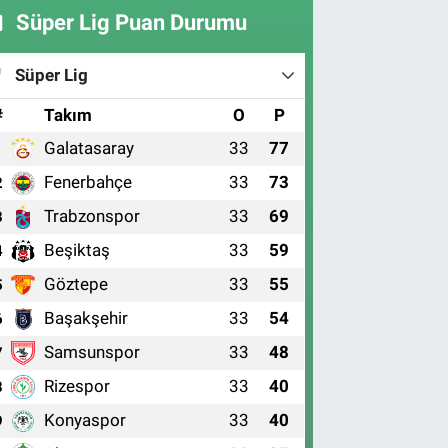
Süper Lig Puan Durumu
Süper Lig
#
Takım
O
P
Galatasaray
33
77
1
Fenerbahçe
33
73
2
Trabzonspor
33
69
3
Beşiktaş
33
59
4
Göztepe
33
55
5
Başakşehir
33
54
6
Samsunspor
33
48
7
Rizespor
33
40
8
Konyaspor
33
40
9