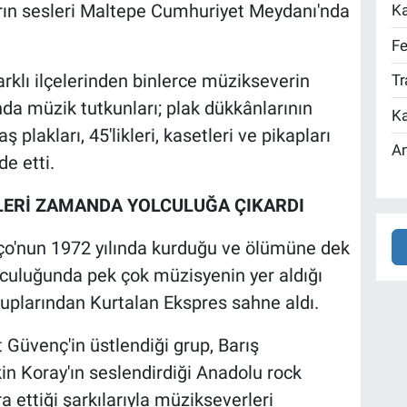
arın sesleri Maltepe Cumhuriyet Meydanı'nda
Ka
Fe
arklı ilçelerinden binlerce müzikseverin
Tr
a müzik tutkunları; plak dükkânlarının
Ka
ş plakları, 45'likleri, kasetleri ve pikapları
An
e etti.
İLERİ ZAMANDA YOLCULUĞA ÇIKARDI
ço'nun 1972 yılında kurduğu ve ölümüne dek
 yolculuğunda pek çok müzisyenin yer aldığı
ruplarından Kurtalan Ekspres sahne aldı.
t Güvenç'in üstlendiği grup, Barış
n Koray'ın seslendirdiği Anadolu rock
 ettiği şarkılarıyla müzikseverleri