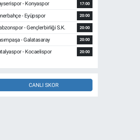
yserispor - Konyaspor
17:00
nerbahçe - Eyüpspor
20:00
abzonspor - Gençlerbirliği S.K.
20:00
sımpaşa - Galatasaray
20:00
talyaspor - Kocaelispor
20:00
CANLI SKOR