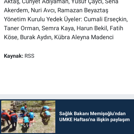
Aktaş, Cünyet Adıyaman, Yusuf Çaycı, Sena
Akerdem, Nuri Avcı, Ramazan Beyaztaş
Yönetim Kurulu Yedek Üyeler: Cumali Erseçkin,
Taner Orman, Semra Kaya, Harun Bekil, Fatih
Köse, Burak Aydın, Kübra Aleyna Madenci
Kaynak:
RSS
Sağlık Bakanı Memişoğlu'ndan
UMKE Haftası'na ilişkin paylaşım