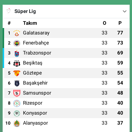
Süper Lig
#
Takım
O
P
Galatasaray
33
77
1
Fenerbahçe
33
73
2
Trabzonspor
33
69
3
Beşiktaş
33
59
4
Göztepe
33
55
5
Başakşehir
33
54
6
Samsunspor
33
48
7
Rizespor
33
40
8
Konyaspor
33
40
9
Alanyaspor
33
37
10