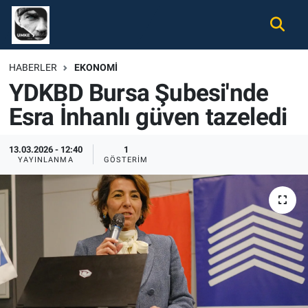
Gündem
Nöbetçi Eczaneler
HABERLER
EKONOMI
YDKBD Bursa Şubesi'nde
Ekonomi
Hava Durumu
Esra İnhanlı güven tazeledi
Spor
Namaz Vakitleri
13.03.2026 - 12:40
1
Magazin
Trafik Durumu
YAYINLANMA
GÖSTERIM
Tüm Haberler
Süper Lig Puan Durumu ve Fikstür
İletişim
Tüm Manşetler
Künye
Son Dakika Haberleri
Haber Arşivi