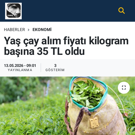
Gündem
Nöbetçi Eczaneler
HABERLER
EKONOMI
Yaş çay alım fiyatı kilogram
Ekonomi
Hava Durumu
başına 35 TL oldu
Spor
Namaz Vakitleri
13.05.2026 - 09:01
3
Magazin
Trafik Durumu
YAYINLANMA
GÖSTERIM
Tüm Haberler
Süper Lig Puan Durumu ve Fikstür
İletişim
Tüm Manşetler
Künye
Son Dakika Haberleri
Haber Arşivi