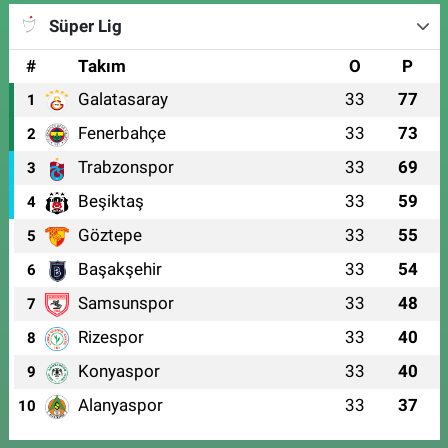
Süper Lig
#
Takım
O
P
Galatasaray
33
77
1
Fenerbahçe
33
73
2
Trabzonspor
33
69
3
Beşiktaş
33
59
4
Göztepe
33
55
5
Başakşehir
33
54
6
Samsunspor
33
48
7
Rizespor
33
40
8
Konyaspor
33
40
9
Alanyaspor
33
37
10