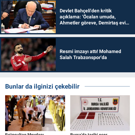
Devlet Bahçeli'den kritik
açıklama: 'Öcalan umuda,
Ahmetler göreve, Demirtaş evine
dönmelidir'
Resmi imzayı attı! Mohamed
Salah Trabzonspor'da
Bunlar da ilginizi çekebilir
Eyüpsultan Meydanı
Bursa'da tarihi eser