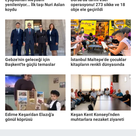
yenileniyor... İlk taşı Nuri Aslan
operasyonu! 273 sikke ve 18
koydu
obje ele geçirildi
Gebze'nin geleceği için
İstanbul Maltepe'de çocuklar
Başkent'te güçlü temaslar
kitapların renkli dünyasında
Edirne Keşan'dan Elazığ'a
Keşan Kent Konseyi'nden
gönül köprüsü
muhtarlara nezaket ziyareti