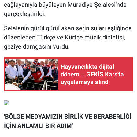
çağlayanıyla büyüleyen Muradiye Şelalesi'nde
gerçekleştirildi.
Şelalenin gürül gürül akan serin suları eşliğinde
düzenlenen Türkçe ve Kürtçe müzik dinletisi,
geziye damgasını vurdu.
Hayvancılıkta dijital
dönem... GEKİS Kars'ta
uygulamaya alındı
'BÖLGE MEDYAMIZIN BİRLİK VE BERABERLİĞİ
İÇİN ANLAMLI BİR ADIM'