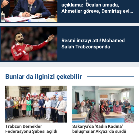
açıklama: 'Öcalan umuda,
Ahmetler göreve, Demirtaş evine
dönmelidir'
Resmi imzayı attı! Mohamed
Salah Trabzonspor'da
Bunlar da ilginizi çekebilir
Trabzon Dernekler
Sakarya'da 'Kadın Kadına'
Federasyonu Şubesi açıldı
buluşmalar Akyazı'da sürdü