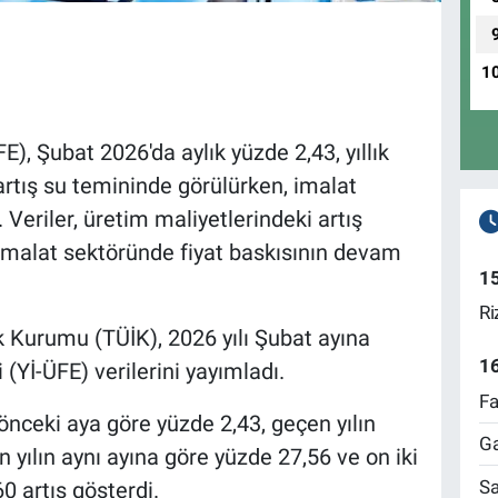
1
FE), Şubat 2026'da aylık yüzde 2,43, yıllık
 artış su temininde görülürken, imalat
 Veriler, üretim maliyetlerindeki artış
 imalat sektöründe fiyat baskısının devam
1
Ri
ik Kurumu (TÜİK), 2026 yılı Şubat ayına
1
i (Yİ-ÜFE) verilerini yayımladı.
Fa
önceki aya göre yüzde 2,43, geçen yılın
Ga
 yılın aynı ayına göre yüzde 27,56 ve on iki
Sa
0 artış gösterdi.