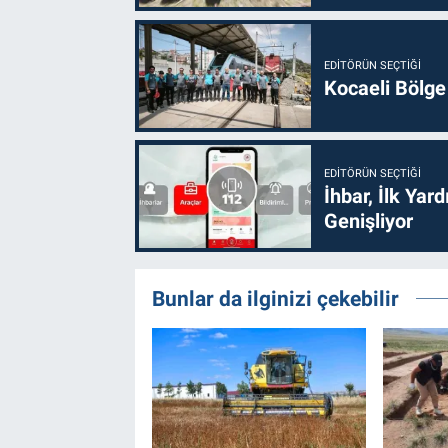
EDITÖRÜN SEÇTIĞI
Kocaeli Bölge
EDITÖRÜN SEÇTIĞI
İhbar, İlk Yar
Genişliyor
Bunlar da ilginizi çekebilir