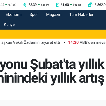
,44
53,39
61,60
6.862,0
%
0.02
%
0.19
%
0.18
Ekonomi
Spor
Magazin
Tüm Haberler
Künye
ekili Özdemir'i ziyaret etti
14:30
ABB'den mevsimlik tar
syonu Şubat'ta yıllı
inindeki yıllık artış