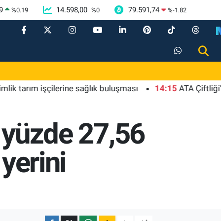
9
14.598,00
79.591,74
%
0.19
%
0
%
-1.82
ım işçilerine sağlık buluşması
14:15
ATA Çiftliği'nde 
k yüzde 27,56
 yerini