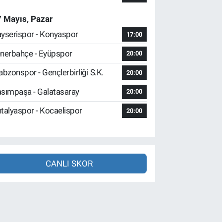
 Mayıs, Pazar
yserispor - Konyaspor
17:00
nerbahçe - Eyüpspor
20:00
abzonspor - Gençlerbirliği S.K.
20:00
sımpaşa - Galatasaray
20:00
talyaspor - Kocaelispor
20:00
CANLI SKOR