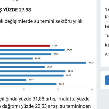
17
Ş YÜZDE 27,98
Ka
ık değişimlerde su temini sektörü yıllık
Fe
Tr
Ka
An
ılığında yüzde 31,88 artış, imalatta yüzde
ve dağıtımı yüzde 22,53 artış, su temininden