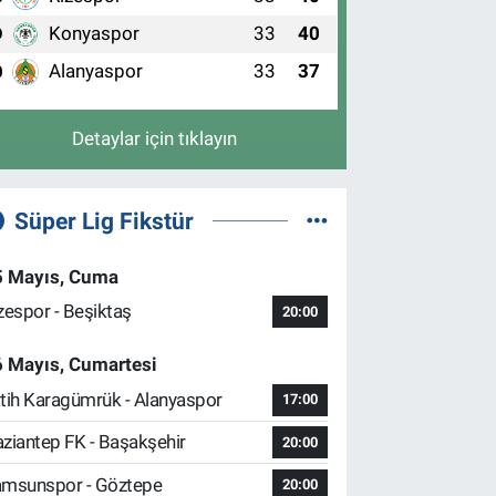
Konyaspor
33
40
9
Alanyaspor
33
37
0
Detaylar için tıklayın
Süper Lig Fikstür
5 Mayıs, Cuma
zespor - Beşiktaş
20:00
6 Mayıs, Cumartesi
tih Karagümrük - Alanyaspor
17:00
ziantep FK - Başakşehir
20:00
msunspor - Göztepe
20:00