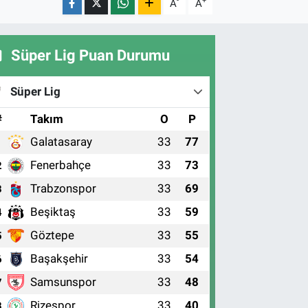
-
+
A
A
Süper Lig Puan Durumu
Süper Lig
#
Takım
O
P
Galatasaray
33
77
1
Fenerbahçe
33
73
2
Trabzonspor
33
69
3
Beşiktaş
33
59
4
Göztepe
33
55
5
Başakşehir
33
54
6
Samsunspor
33
48
7
Rizespor
33
40
8