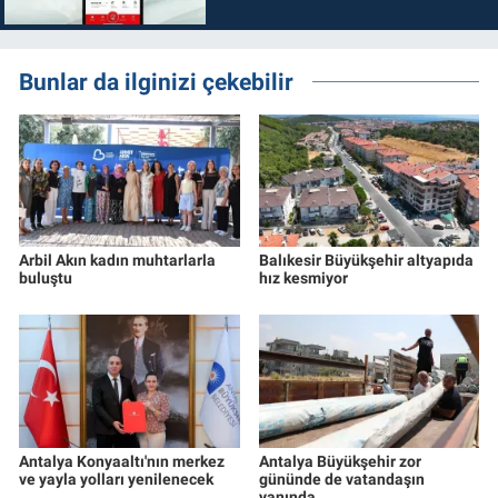
Bunlar da ilginizi çekebilir
Arbil Akın kadın muhtarlarla
Balıkesir Büyükşehir altyapıda
buluştu
hız kesmiyor
Antalya Konyaaltı'nın merkez
Antalya Büyükşehir zor
ve yayla yolları yenilenecek
gününde de vatandaşın
yanında