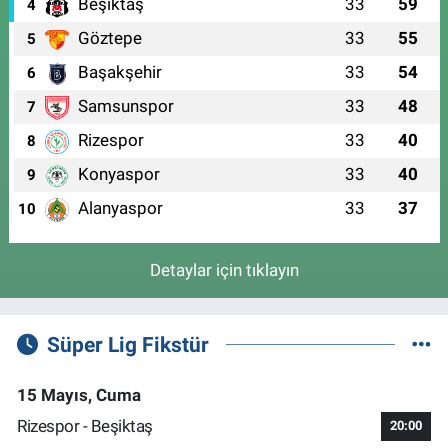
Beşiktaş
33
59
4
Göztepe
33
55
5
Başakşehir
33
54
6
Samsunspor
33
48
7
Rizespor
33
40
8
Konyaspor
33
40
9
Alanyaspor
33
37
10
Detaylar için tıklayın
Süper Lig Fikstür
15 Mayıs, Cuma
Rizespor - Beşiktaş
20:00