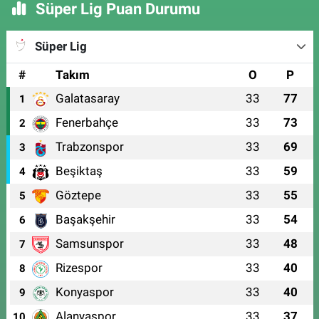
Süper Lig Puan Durumu
Süper Lig
#
Takım
O
P
Galatasaray
33
77
1
Fenerbahçe
33
73
2
Trabzonspor
33
69
3
Beşiktaş
33
59
4
Göztepe
33
55
5
Başakşehir
33
54
6
Samsunspor
33
48
7
Rizespor
33
40
8
Konyaspor
33
40
9
Alanyaspor
33
37
10