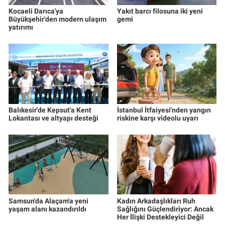
Kocaeli Darıca'ya
Yakıt barcı filosuna iki yeni
Büyükşehir'den modern ulaşım
gemi
yatırımı
Balıkesir'de Kepsut'a Kent
İstanbul İtfaiyesi'nden yangın
Lokantası ve altyapı desteği
riskine karşı videolu uyarı
Samsun'da Alaçam'a yeni
Kadın Arkadaşlıkları Ruh
yaşam alanı kazandırıldı
Sağlığını Güçlendiriyor: Ancak
Her İlişki Destekleyici Değil