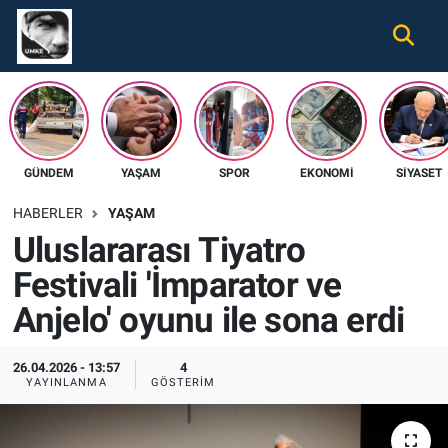
Gündem
Nöbetçi Eczaneler
Ekonomi
Hava Durumu
GÜNDEM
YAŞAM
SPOR
EKONOMI
SIYASET
Spor
Namaz Vakitleri
HABERLER
YAŞAM
Magazin
Trafik Durumu
Uluslararası Tiyatro
Festivali 'İmparator ve
Tüm Haberler
Süper Lig Puan Durumu ve Fikstür
Anjelo' oyunu ile sona erdi
İletişim
Tüm Manşetler
26.04.2026 - 13:57
4
Künye
Son Dakika Haberleri
YAYINLANMA
GÖSTERIM
Haber Arşivi