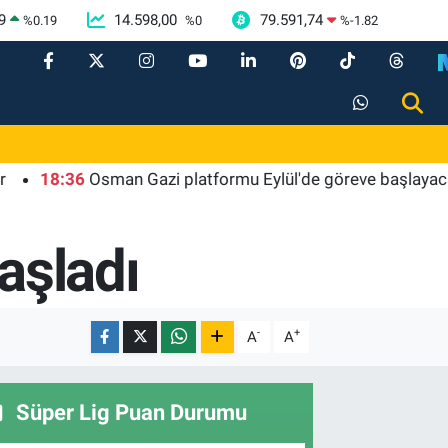
9
14.598,00
79.591,74
%
0.19
%
0
%
-1.82
:36
Osman Gazi platformu Eylül'de göreve başlayacak... Gabar
aşladı
-
+
A
A
Süper Lig Puan Durumu