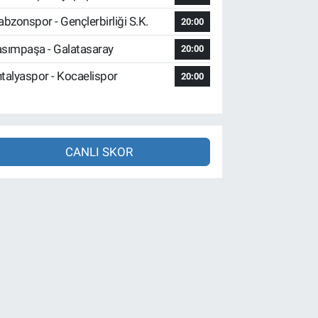
abzonspor - Gençlerbirliği S.K.
20:00
sımpaşa - Galatasaray
20:00
talyaspor - Kocaelispor
20:00
CANLI SKOR