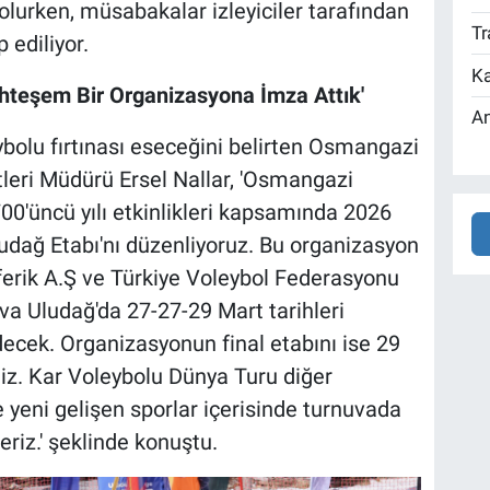
olurken, müsabakalar izleyiciler tarafından
Tr
 ediliyor.
Ka
hteşem Bir Organizasyona İmza Attık'
An
bolu fırtınası eseceğini belirten Osmangazi
leri Müdürü Ersel Nallar, 'Osmangazi
700'üncü yılı etkinlikleri kapsamında 2026
udağ Etabı'nı düzenliyoruz. Bu organizasyon
erik A.Ş ve Türkiye Voleybol Federasyonu
uva Uludağ'da 27-27-29 Mart tarihleri
cek. Organizasyonun final etabını ise 29
iz. Kar Voleybolu Dünya Turu diğer
e yeni gelişen sporlar içerisinde turnuvada
iz.' şeklinde konuştu.