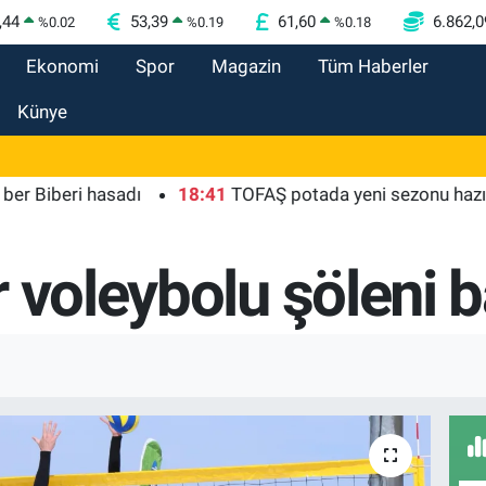
,44
53,39
61,60
6.862,0
%
0.02
%
0.19
%
0.18
Ekonomi
Spor
Magazin
Tüm Haberler
Künye
eri hasadı
18:41
TOFAŞ potada yeni sezonu hazır
18
 voleybolu şöleni b