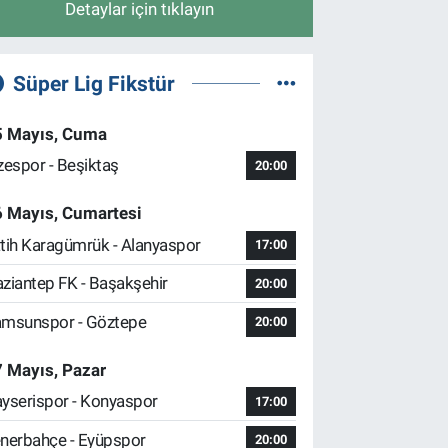
Detaylar için tıklayın
Süper Lig Fikstür
5 Mayıs, Cuma
zespor - Beşiktaş
20:00
6 Mayıs, Cumartesi
tih Karagümrük - Alanyaspor
17:00
ziantep FK - Başakşehir
20:00
msunspor - Göztepe
20:00
 Mayıs, Pazar
yserispor - Konyaspor
17:00
nerbahçe - Eyüpspor
20:00