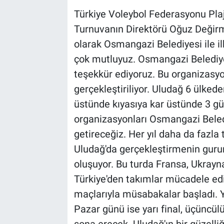
Türkiye Voleybol Federasyonu Pla
Turnuvanın Direktörü Oğuz Değirm
olarak Osmangazi Belediyesi ile il
çok mutluyuz. Osmangazi Belediye
teşekkür ediyoruz. Bu organizasyo
gerçekleştiriliyor. Uludağ 6 ülke
üstünde kıyasıya kar üstünde 3 g
organizasyonları Osmangazi Beledi
getireceğiz. Her yıl daha da fazla
Uludağ'da gerçekleştirmenin gururu
oluşuyor. Bu turda Fransa, Ukrayn
Türkiye'den takımlar mücadele ed
maçlarıyla müsabakalar başladı. 
Pazar günü ise yarı final, üçüncü
sona erecek. Uludağ'ın bir güzelli