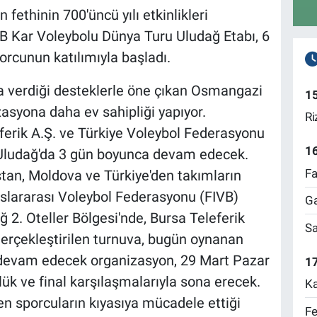
fethinin 700'üncü yılı etkinlikleri
 Kar Voleybolu Dünya Turu Uludağ Etabı, 6
rcunun katılımıyla başladı.
 verdiği desteklerle öne çıkan Osmangazi
1
zasyona daha ev sahipliği yapıyor.
Ri
ferik A.Ş. ve Türkiye Voleybol Federasyonu
1
, Uludağ'da 3 gün boyunca devam edecek.
Fa
tan, Moldova ve Türkiye'den takımların
slararası Voleybol Federasyonu (FIVB)
Ga
ğ 2. Oteller Bölgesi'nde, Bursa Teleferik
Sa
rçekleştirilen turnuva, bugün oynanan
a devam edecek organizasyon, 29 Mart Pazar
17
ük ve final karşılaşmalarıyla sona erecek.
Ka
n sporcuların kıyasıya mücadele ettiği
Fe