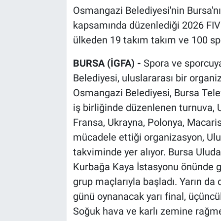
Osmangazi Belediyesi'nin Bursa'nın 
kapsamında düzenlediği 2026 FIVB
ülkeden 19 takım takım ve 100 spo
BURSA (İGFA) -
Spora ve sporcuya
Belediyesi, uluslararası bir organi
Osmangazi Belediyesi, Bursa Tele
iş birliğinde düzenlenen turnuva
Fransa, Ukrayna, Polonya, Macaris
mücadele ettiği organizasyon, Ulu
takviminde yer alıyor. Bursa Uluda
Kurbağa Kaya İstasyonu önünde ge
grup maçlarıyla başladı. Yarın d
günü oynanacak yarı final, üçüncül
Soğuk hava ve karlı zemine rağme