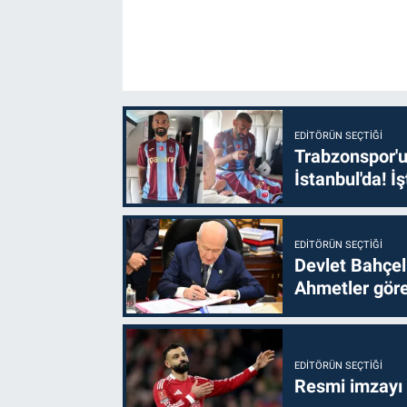
EDITÖRÜN SEÇTIĞI
Trabzonspor'u
İstanbul'da! İş
EDITÖRÜN SEÇTIĞI
Devlet Bahçel
Ahmetler göre
EDITÖRÜN SEÇTIĞI
Resmi imzayı