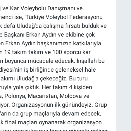
j ve Kar Voleybolu Danışmanı ve
enci ise, 'Türkiye Voleybol Federasyonu
k defa Uludağ'da çalışma fırsatı bulduk ve
 Başkanı Erkan Aydın ve ekibine çok
n Erkan Aydın başkanımızın katkılarıyla
den 19 takım takım ve 100 sporcu kar
ün boyunca mücadele edecek. İnşallah bu
yesi'nin iş birliğinde geleneksel hale
 takımı Uludağ'a çekeceğiz. Bu turu
yla yola çıktık. Her takım 4 kişiden
a, Polonya, Macaristan, Moldova ve
iyor. Organizasyonun ilk günündeyiz. Grup
Yarın da grup maçlarıyla devam edecek,
lük final maçları oynanarak organizasyon
ği var sporcularımız buraya güvenle geliyor.