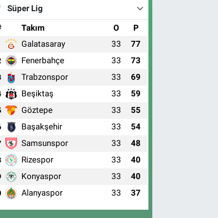
Süper Lig
#
Takım
O
P
Galatasaray
33
77
1
Fenerbahçe
33
73
2
Trabzonspor
33
69
3
Beşiktaş
33
59
4
Göztepe
33
55
5
Başakşehir
33
54
6
Samsunspor
33
48
7
Rizespor
33
40
8
Konyaspor
33
40
9
Alanyaspor
33
37
0