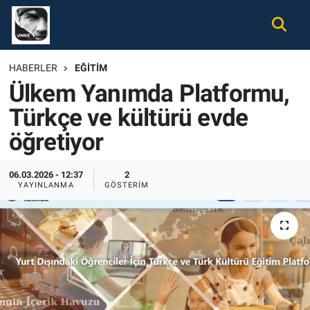
Gündem
Nöbetçi Eczaneler
HABERLER
EĞITIM
Ülkem Yanımda Platformu,
Ekonomi
Hava Durumu
Türkçe ve kültürü evde
Spor
Namaz Vakitleri
öğretiyor
Magazin
Trafik Durumu
06.03.2026 - 12:37
2
YAYINLANMA
GÖSTERIM
Tüm Haberler
Süper Lig Puan Durumu ve Fikstür
İletişim
Tüm Manşetler
Künye
Son Dakika Haberleri
Haber Arşivi