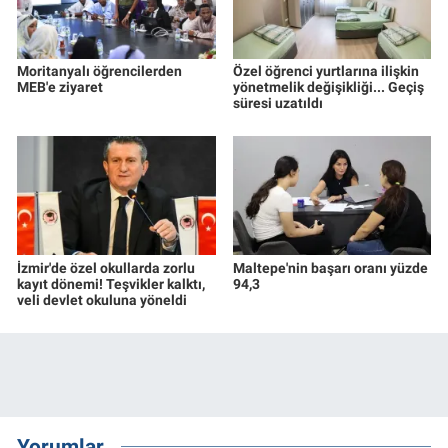
Moritanyalı öğrencilerden
Özel öğrenci yurtlarına ilişkin
MEB'e ziyaret
yönetmelik değişikliği... Geçiş
süresi uzatıldı
İzmir'de özel okullarda zorlu
Maltepe'nin başarı oranı yüzde
kayıt dönemi! Teşvikler kalktı,
94,3
veli devlet okuluna yöneldi
Yorumlar