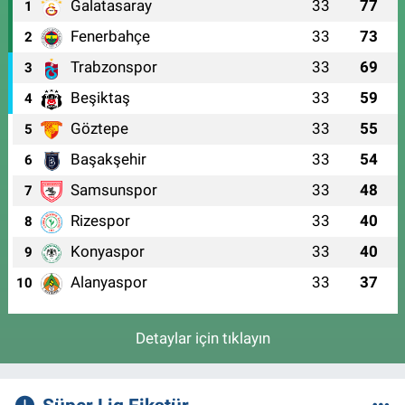
Galatasaray
33
77
1
Fenerbahçe
33
73
2
Trabzonspor
33
69
3
Beşiktaş
33
59
4
Göztepe
33
55
5
Başakşehir
33
54
6
Samsunspor
33
48
7
Rizespor
33
40
8
Konyaspor
33
40
9
Alanyaspor
33
37
10
Detaylar için tıklayın