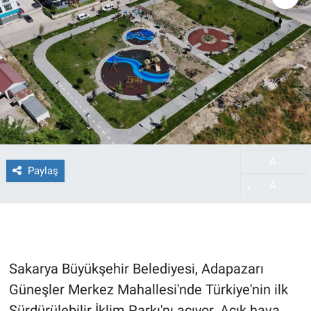
A
-
Paylaş
A
+
Sakarya Büyükşehir Belediyesi, Adapazarı
Güneşler Merkez Mahallesi'nde Türkiye'nin ilk
Sürdürülebilir İklim Parkı'nı açıyor. Açık hava