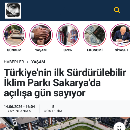
Gündem
Nöbetçi Eczaneler
Ekonomi
Hava Durumu
GÜNDEM
YAŞAM
SPOR
EKONOMI
SIYASET
Spor
Namaz Vakitleri
HABERLER
YAŞAM
Magazin
Trafik Durumu
Türkiye'nin ilk Sürdürülebilir
İklim Parkı Sakarya'da
Tüm Haberler
Süper Lig Puan Durumu ve Fikstür
açılışa gün sayıyor
İletişim
Tüm Manşetler
14.06.2026 - 16:04
5
Künye
Son Dakika Haberleri
YAYINLANMA
GÖSTERIM
Haber Arşivi