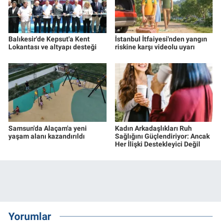
Balıkesir'de Kepsut'a Kent
İstanbul İtfaiyesi'nden yangın
Lokantası ve altyapı desteği
riskine karşı videolu uyarı
Samsun'da Alaçam'a yeni
Kadın Arkadaşlıkları Ruh
yaşam alanı kazandırıldı
Sağlığını Güçlendiriyor: Ancak
Her İlişki Destekleyici Değil
Yorumlar