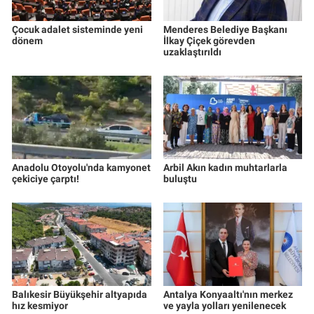
Çocuk adalet sisteminde yeni
Menderes Belediye Başkanı
dönem
İlkay Çiçek görevden
uzaklaştırıldı
Anadolu Otoyolu'nda kamyonet
Arbil Akın kadın muhtarlarla
çekiciye çarptı!
buluştu
Balıkesir Büyükşehir altyapıda
Antalya Konyaaltı'nın merkez
hız kesmiyor
ve yayla yolları yenilenecek