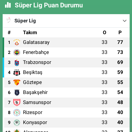
Süper Lig Puan Durumu
Süper Lig
#
Takım
O
P
Galatasaray
33
77
1
Fenerbahçe
33
73
2
Trabzonspor
33
69
3
Beşiktaş
33
59
4
Göztepe
33
55
5
Başakşehir
33
54
6
Samsunspor
33
48
7
Rizespor
33
40
8
Konyaspor
33
40
9