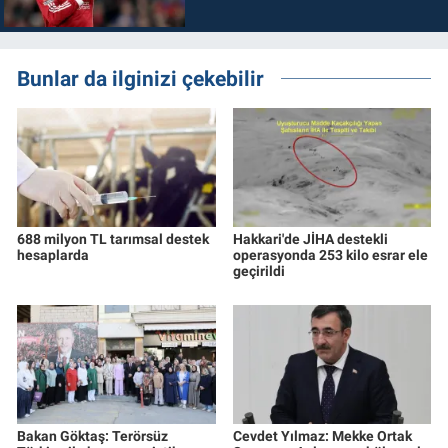
Bunlar da ilginizi çekebilir
688 milyon TL tarımsal destek
Hakkari'de JİHA destekli
hesaplarda
operasyonda 253 kilo esrar ele
geçirildi
Bakan Göktaş: Terörsüz
Cevdet Yılmaz: Mekke Ortak