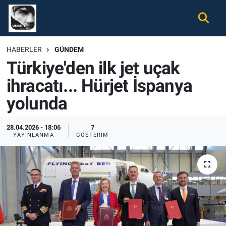
Gündem
Nöbetçi Eczaneler
HABERLER
GÜNDEM
Türkiye'den ilk jet uçak
Ekonomi
Hava Durumu
ihracatı... Hürjet İspanya
Spor
Namaz Vakitleri
yolunda
Magazin
Trafik Durumu
28.04.2026 - 18:06
7
YAYINLANMA
GÖSTERIM
Tüm Haberler
Süper Lig Puan Durumu ve Fikstür
İletişim
Tüm Manşetler
Künye
Son Dakika Haberleri
Haber Arşivi