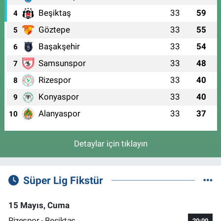
Beşiktaş
33
59
4
Göztepe
33
55
5
Başakşehir
33
54
6
Samsunspor
33
48
7
Rizespor
33
40
8
Konyaspor
33
40
9
Alanyaspor
33
37
10
Detaylar için tıklayın
Süper Lig Fikstür
15 Mayıs, Cuma
Rizespor - Beşiktaş
20:00