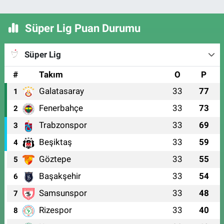
Süper Lig Puan Durumu
Süper Lig
#
Takım
O
P
Galatasaray
33
77
1
Fenerbahçe
33
73
2
Trabzonspor
33
69
3
Beşiktaş
33
59
4
Göztepe
33
55
5
Başakşehir
33
54
6
Samsunspor
33
48
7
Rizespor
33
40
8