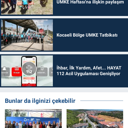
UMKE Haftası'na ilişkin paylaşım
Kocaeli Bölge UMKE Tatbikatı
İhbar, İlk Yardım, Afet... HAYAT
112 Acil Uygulaması Genişliyor
Bunlar da ilginizi çekebilir