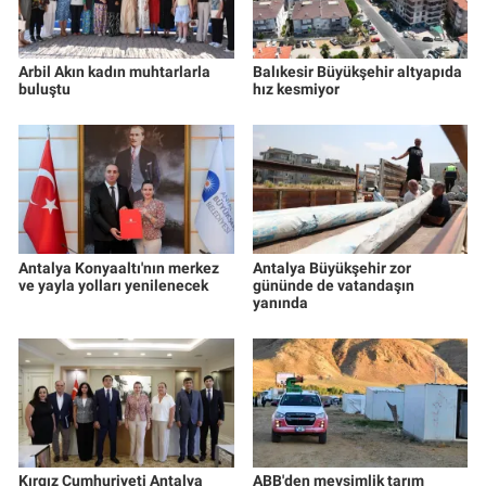
Arbil Akın kadın muhtarlarla
Balıkesir Büyükşehir altyapıda
buluştu
hız kesmiyor
Antalya Konyaaltı'nın merkez
Antalya Büyükşehir zor
ve yayla yolları yenilenecek
gününde de vatandaşın
yanında
Kırgız Cumhuriyeti Antalya
ABB'den mevsimlik tarım