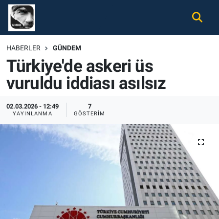
Gündem
Nöbetçi Eczaneler
HABERLER
GÜNDEM
Türkiye'de askeri üs
Ekonomi
Hava Durumu
vuruldu iddiası asılsız
Spor
Namaz Vakitleri
02.03.2026 - 12:49
7
Magazin
Trafik Durumu
YAYINLANMA
GÖSTERIM
Tüm Haberler
Süper Lig Puan Durumu ve Fikstür
İletişim
Tüm Manşetler
Künye
Son Dakika Haberleri
Haber Arşivi