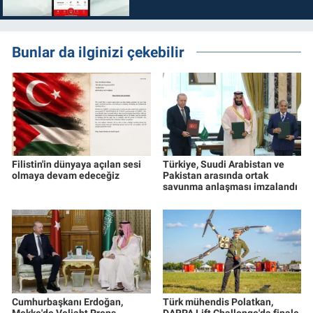
Bunlar da ilginizi çekebilir
Filistin'in dünyaya açılan sesi
Türkiye, Suudi Arabistan ve
olmaya devam edeceğiz
Pakistan arasında ortak
savunma anlaşması imzalandı
Cumhurbaşkanı Erdoğan,
Türk mühendis Polatkan,
Mekke'de Veliaht Prens
DARPA Lift Challenge'da finale