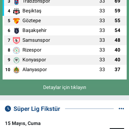
Trabzonspor
33
69
3
Beşiktaş
33
59
4
Göztepe
33
55
5
Başakşehir
33
54
6
Samsunspor
33
48
7
Rizespor
33
40
8
Konyaspor
33
40
9
Alanyaspor
33
37
10
Detaylar için tıklayın
Süper Lig Fikstür
15 Mayıs, Cuma