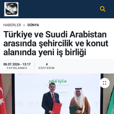
Gündem
Nöbetçi Eczaneler
HABERLER
DÜNYA
Türkiye ve Suudi Arabistan
Ekonomi
Hava Durumu
arasında şehircilik ve konut
Spor
Namaz Vakitleri
alanında yeni iş birliği
Magazin
Trafik Durumu
08.07.2026 - 13:17
4
YAYINLANMA
GÖSTERIM
Tüm Haberler
Süper Lig Puan Durumu ve Fikstür
İletişim
Tüm Manşetler
Künye
Son Dakika Haberleri
Haber Arşivi