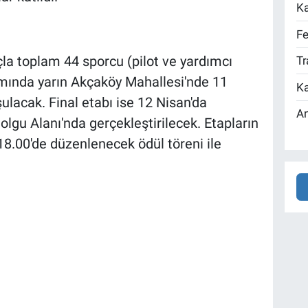
Ka
Fe
çla toplam 44 sporcu (pilot ve yardımcı
Tr
amında yarın Akçaköy Mahallesi'nde 11
Ka
lacak. Final etabı ise 12 Nisan'da
An
lgu Alanı'nda gerçekleştirilecek. Etapların
.00'de düzenlenecek ödül töreni ile