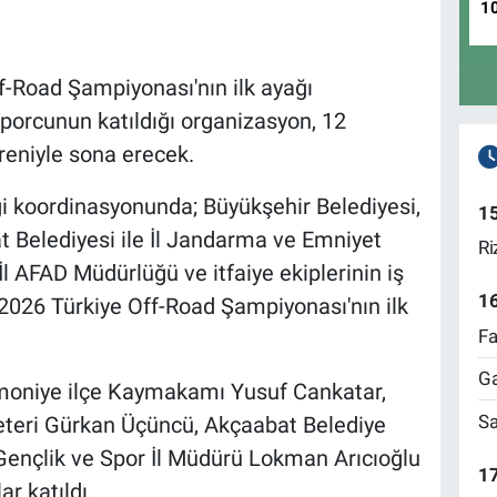
1
-Road Şampiyonası'nın ilk ayağı
 sporcunun katıldığı organizasyon, 12
öreniyle sona erecek.
ği koordinasyonunda; Büyükşehir Belediyesi,
1
Belediyesi ile İl Jandarma ve Emniyet
Ri
İl AFAD Müdürlüğü ve itfaiye ekiplerinin iş
1
 2026 Türkiye Off-Road Şampiyonası'nın ilk
Fa
Ga
emoniye ilçe Kaymakamı Yusuf Cankatar,
Sa
eteri Gürkan Üçüncü, Akçaabat Belediye
Gençlik ve Spor İl Müdürü Lokman Arıcıoğlu
17
r katıldı.