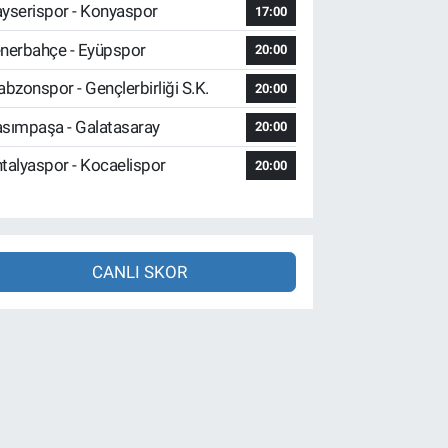
yserispor - Konyaspor
17:00
nerbahçe - Eyüpspor
20:00
abzonspor - Gençlerbirliği S.K.
20:00
sımpaşa - Galatasaray
20:00
talyaspor - Kocaelispor
20:00
CANLI SKOR