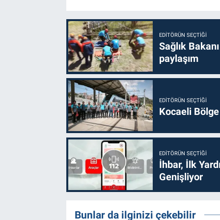
EDITÖRÜN SEÇTIĞI
Sağlık Bakanı
paylaşım
EDITÖRÜN SEÇTIĞI
Kocaeli Bölge
EDITÖRÜN SEÇTIĞI
İhbar, İlk Yar
Genişliyor
Bunlar da ilginizi çekebilir