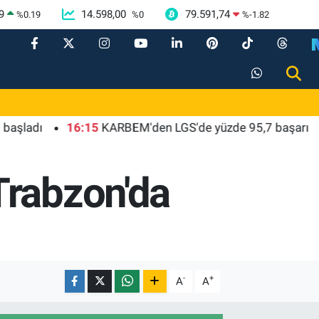
9
14.598,00
79.591,74
%
0.19
%
0
%
-1.82
ı
16:15
KARBEM'den LGS'de yüzde 95,7 başarı
16:
Trabzon'da
-
+
A
A