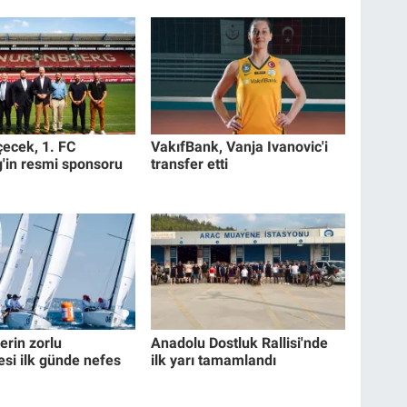
çecek, 1. FC
VakıfBank, Vanja Ivanovic'i
'in resmi sponsoru
transfer etti
erin zorlu
Anadolu Dostluk Rallisi'nde
si ilk günde nefes
ilk yarı tamamlandı