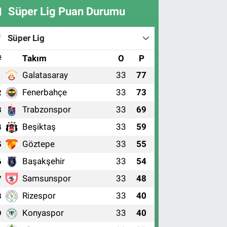
Süper Lig Puan Durumu
Süper Lig
#
Takım
O
P
Galatasaray
33
77
1
Fenerbahçe
33
73
2
Trabzonspor
33
69
3
Beşiktaş
33
59
4
Göztepe
33
55
5
Başakşehir
33
54
6
Samsunspor
33
48
7
Rizespor
33
40
8
Konyaspor
33
40
9