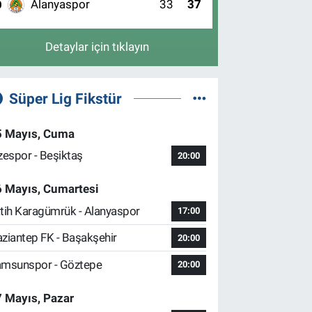
Alanyaspor
33
37
0
Detaylar için tıklayın
Süper Lig Fikstür
5 Mayıs, Cuma
zespor - Beşiktaş
20:00
6 Mayıs, Cumartesi
tih Karagümrük - Alanyaspor
17:00
ziantep FK - Başakşehir
20:00
msunspor - Göztepe
20:00
 Mayıs, Pazar