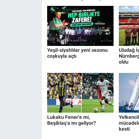
Yeşil-siyahlılar yeni sezonu
Uludağ İ
coşkuyla açtı
Nürnberg
oldu
Lukaku Fener'e mi,
Yelkencil
Beşiktaş'a mı geliyor?
mücadele
kesti