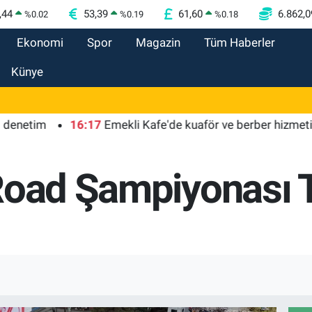
,44
53,39
61,60
6.862,0
%
0.02
%
0.19
%
0.18
Ekonomi
Spor
Magazin
Tüm Haberler
Künye
im
16:17
Emekli Kafe'de kuaför ve berber hizmeti başlad
Road Şampiyonası 