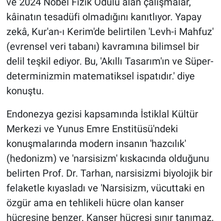
ve 2024 Nobel Fizik Ödülü alan çalışmalar,
kâinatın tesadüfi olmadığını kanıtlıyor. Yapay
zekâ, Kur'an-ı Kerim'de belirtilen 'Levh-i Mahfuz'
(evrensel veri tabanı) kavramına bilimsel bir
delil teşkil ediyor. Bu, 'Akıllı Tasarım'ın ve Süper-
determinizmin matematiksel ispatıdır.' diye
konuştu.
Endonezya gezisi kapsamında İstiklal Kültür
Merkezi ve Yunus Emre Enstitüsü'ndeki
konuşmalarında modern insanın 'hazcılık'
(hedonizm) ve 'narsisizm' kıskacında olduğunu
belirten Prof. Dr. Tarhan, narsisizmi biyolojik bir
felaketle kıyasladı ve 'Narsisizm, vücuttaki en
özgür ama en tehlikeli hücre olan kanser
hücresine benzer. Kanser hücresi sınır tanımaz,