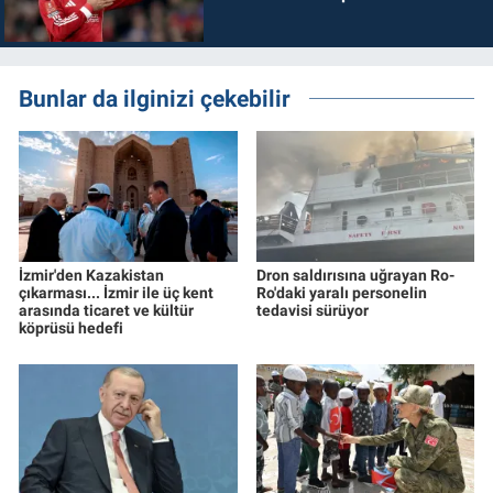
Bunlar da ilginizi çekebilir
İzmir'den Kazakistan
Dron saldırısına uğrayan Ro-
çıkarması... İzmir ile üç kent
Ro'daki yaralı personelin
arasında ticaret ve kültür
tedavisi sürüyor
köprüsü hedefi