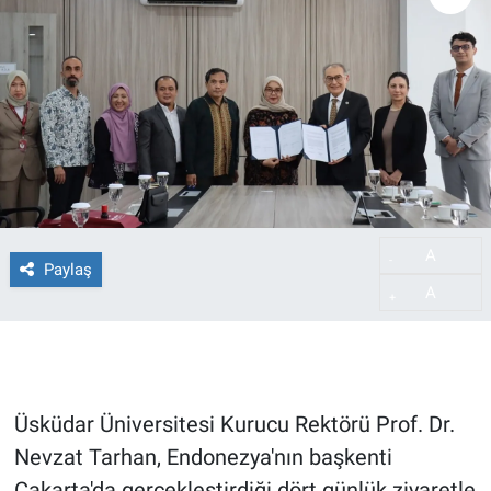
A
-
Paylaş
A
+
Üsküdar Üniversitesi Kurucu Rektörü Prof. Dr.
Nevzat Tarhan, Endonezya'nın başkenti
Cakarta'da gerçekleştirdiği dört günlük ziyaretle