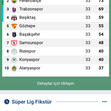
Fenerbahçe
33
73
2
Trabzonspor
33
69
3
Beşiktaş
33
59
4
Göztepe
33
55
5
Başakşehir
33
54
6
Samsunspor
33
48
7
Rizespor
33
40
8
Konyaspor
33
40
9
Alanyaspor
33
37
10
Detaylar için tıklayın
Süper Lig Fikstür