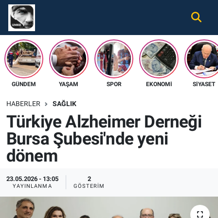
Gündem
Nöbetçi Eczaneler
Ekonomi
Hava Durumu
GÜNDEM
YAŞAM
SPOR
EKONOMI
SIYASET
Spor
Namaz Vakitleri
HABERLER
SAĞLIK
Magazin
Trafik Durumu
Türkiye Alzheimer Derneği
Bursa Şubesi'nde yeni
Tüm Haberler
Süper Lig Puan Durumu ve Fikstür
dönem
İletişim
Tüm Manşetler
23.05.2026 - 13:05
2
Künye
Son Dakika Haberleri
YAYINLANMA
GÖSTERIM
Haber Arşivi