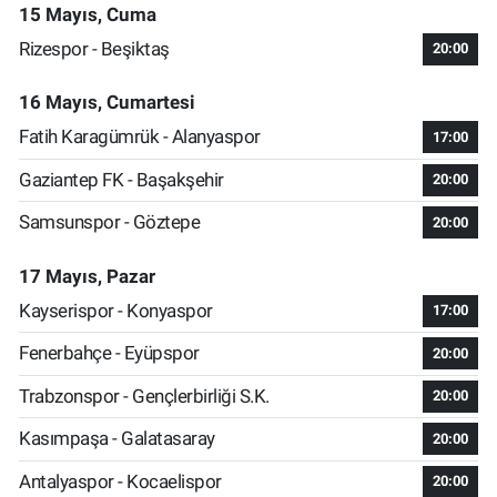
15 Mayıs, Cuma
Rizespor - Beşiktaş
20:00
16 Mayıs, Cumartesi
Fatih Karagümrük - Alanyaspor
17:00
Gaziantep FK - Başakşehir
20:00
Samsunspor - Göztepe
20:00
17 Mayıs, Pazar
Kayserispor - Konyaspor
17:00
Fenerbahçe - Eyüpspor
20:00
Trabzonspor - Gençlerbirliği S.K.
20:00
Kasımpaşa - Galatasaray
20:00
Antalyaspor - Kocaelispor
20:00