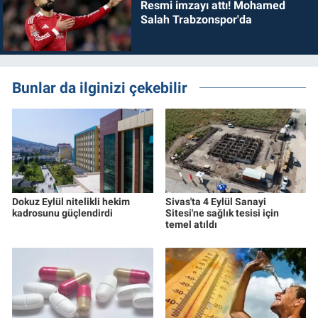
Resmi imzayı attı! Mohamed
Salah Trabzonspor'da
Bunlar da ilginizi çekebilir
Dokuz Eylül nitelikli hekim
Sivas'ta 4 Eylül Sanayi
kadrosunu güçlendirdi
Sitesi'ne sağlık tesisi için
temel atıldı