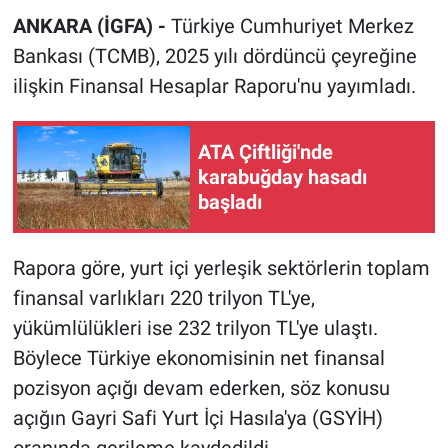
ANKARA (İGFA) -
Türkiye Cumhuriyet Merkez
Bankası (TCMB), 2025 yılı dördüncü çeyreğine
ilişkin Finansal Hesaplar Raporu'nu yayımladı.
ATA Çiftliği'nde
karabuğday hasadı
başladı
Rapora göre, yurt içi yerleşik sektörlerin toplam
finansal varlıkları 220 trilyon TL'ye,
yükümlülükleri ise 232 trilyon TL'ye ulaştı.
Böylece Türkiye ekonomisinin net finansal
pozisyon açığı devam ederken, söz konusu
açığın Gayri Safi Yurt İçi Hasıla'ya (GSYİH)