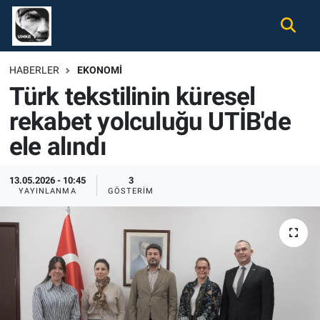
Gündem
Nöbetçi Eczaneler
HABERLER
EKONOMI
Türk tekstilinin küresel
Ekonomi
Hava Durumu
rekabet yolculuğu UTİB'de
Spor
Namaz Vakitleri
ele alındı
Magazin
Trafik Durumu
13.05.2026 - 10:45
3
YAYINLANMA
GÖSTERIM
Tüm Haberler
Süper Lig Puan Durumu ve Fikstür
İletişim
Tüm Manşetler
Künye
Son Dakika Haberleri
Haber Arşivi