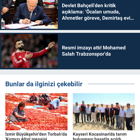
Devlet Bahçeli'den kritik
açıklama: 'Öcalan umuda,
Ahmetler göreve, Demirtaş evine
dönmelidir'
Resmi imzayı attı! Mohamed
Salah Trabzonspor'da
Bunlar da ilginizi çekebilir
İzmir Büyükşehir'den Torbalı'da
Kayseri Kocasinan'da tarım
'Kırmızı Altın' mesaisi
buluşması hasatla açıldı