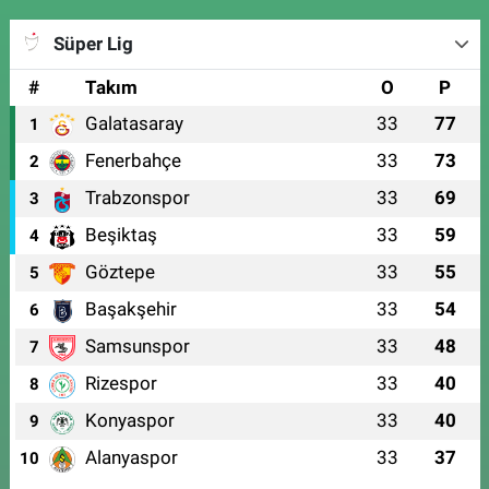
Süper Lig
#
Takım
O
P
Galatasaray
33
77
1
Fenerbahçe
33
73
2
Trabzonspor
33
69
3
Beşiktaş
33
59
4
Göztepe
33
55
5
Başakşehir
33
54
6
Samsunspor
33
48
7
Rizespor
33
40
8
Konyaspor
33
40
9
Alanyaspor
33
37
10