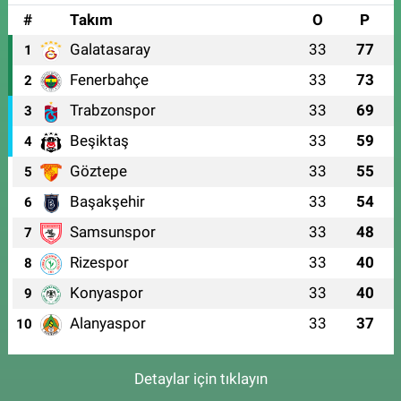
#
Takım
O
P
Galatasaray
33
77
1
Fenerbahçe
33
73
2
Trabzonspor
33
69
3
Beşiktaş
33
59
4
Göztepe
33
55
5
Başakşehir
33
54
6
Samsunspor
33
48
7
Rizespor
33
40
8
Konyaspor
33
40
9
Alanyaspor
33
37
10
Detaylar için tıklayın