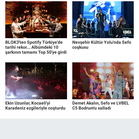
BLOK3'ten Spotify Türkiye'de
Nevşehir Kültür Yolu'nda Sefo
tarihi rekor... Albümdeki 10
coşkusu
şarkının tamamı Top 50'ye girdi
Ekin Uzunlar, Kocaeli'yi
Demet Akalın, Sefo ve LVBEL
Karadeniz ezgileriyle coşturdu
C5 Bodrum'u salladı