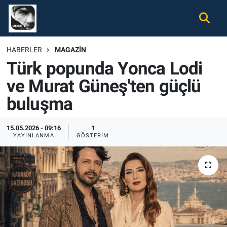
Gündem
Nöbetçi Eczaneler
HABERLER
MAGAZIN
Türk popunda Yonca Lodi
Ekonomi
Hava Durumu
ve Murat Güneş'ten güçlü
Spor
Namaz Vakitleri
buluşma
Magazin
Trafik Durumu
15.05.2026 - 09:16
1
YAYINLANMA
GÖSTERIM
Tüm Haberler
Süper Lig Puan Durumu ve Fikstür
İletişim
Tüm Manşetler
Künye
Son Dakika Haberleri
Haber Arşivi