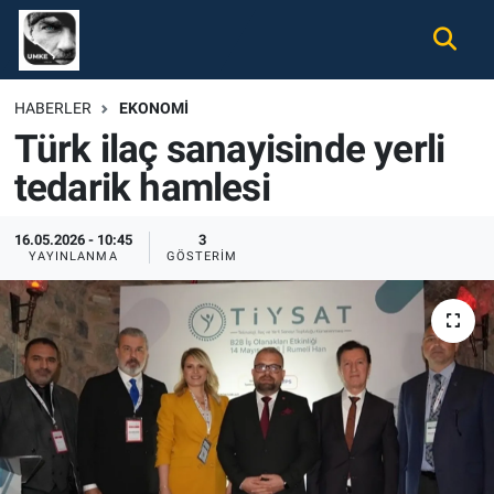
Gündem
Nöbetçi Eczaneler
HABERLER
EKONOMI
Türk ilaç sanayisinde yerli
Ekonomi
Hava Durumu
tedarik hamlesi
Spor
Namaz Vakitleri
16.05.2026 - 10:45
3
Magazin
Trafik Durumu
YAYINLANMA
GÖSTERIM
Tüm Haberler
Süper Lig Puan Durumu ve Fikstür
İletişim
Tüm Manşetler
Künye
Son Dakika Haberleri
Haber Arşivi