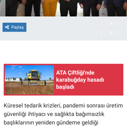
A
-
Paylaş
A
+
ATA Çiftliği'nde
karabuğday hasadı
başladı
Küresel tedarik krizleri, pandemi sonrası üretim
güvenliği ihtiyacı ve sağlıkta bağımsızlık
başlıklarının yeniden gündeme geldiği