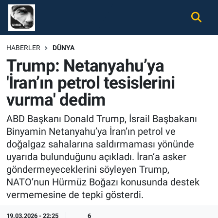
Gündem
Nöbetçi Eczaneler
HABERLER
DÜNYA
Trump: Netanyahu’ya
Ekonomi
Hava Durumu
'İran’ın petrol tesislerini
Spor
Namaz Vakitleri
vurma' dedim
Magazin
Trafik Durumu
ABD Başkanı Donald Trump, İsrail Başbakanı
Binyamin Netanyahu’ya İran’ın petrol ve
Tüm Haberler
Süper Lig Puan Durumu ve Fikstür
doğalgaz sahalarına saldırmaması yönünde
uyarıda bulunduğunu açıkladı. İran’a asker
İletişim
Tüm Manşetler
göndermeyeceklerini söyleyen Trump,
NATO’nun Hürmüz Boğazı konusunda destek
Künye
Son Dakika Haberleri
vermemesine de tepki gösterdi.
Haber Arşivi
19.03.2026 - 22:25
6