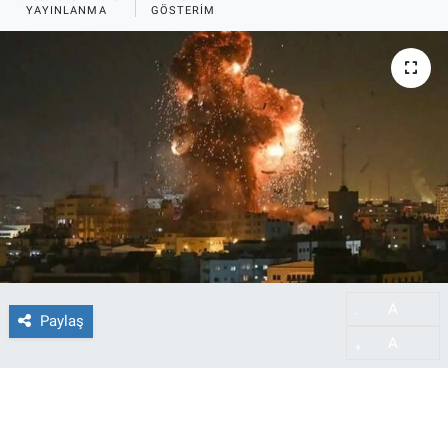
YAYINLANMA
GÖSTERIM
A
-
Paylaş
A
+