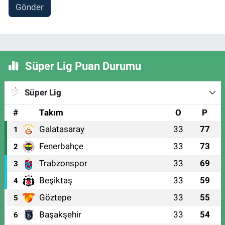
Gönder
Süper Lig Puan Durumu
Süper Lig
#
Takım
O
P
Galatasaray
33
77
1
Fenerbahçe
33
73
2
Trabzonspor
33
69
3
Beşiktaş
33
59
4
Göztepe
33
55
5
Başakşehir
33
54
6