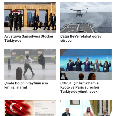
Avusturya Şansölyesi Stocker
Çağrı Bey'e refakat görevi
Türkiye'de
sürüyor
Çin'de Dolphin tayfunu için
COP31 için kritik hamle...
kırmızı alarm!
Kyoto ve Paris süreçleri
Türkiye'de yönetilecek