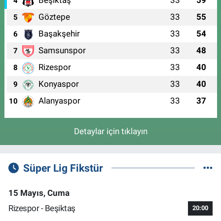
Beşiktaş
33
59
4
Göztepe
33
55
5
Başakşehir
33
54
6
Samsunspor
33
48
7
Rizespor
33
40
8
Konyaspor
33
40
9
Alanyaspor
33
37
10
Detaylar için tıklayın
Süper Lig Fikstür
15 Mayıs, Cuma
Rizespor - Beşiktaş
20:00