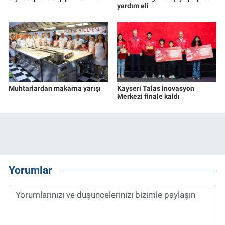
yardım eli
Muhtarlardan makarna yarışı
Kayseri Talas İnovasyon
Merkezi finale kaldı
Yorumlar