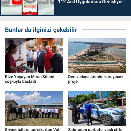
112 Acil Uygulaması Genişliyor
Bunlar da ilginizi çekebilir
Rize Yaşayan Miras Şöleni
Deniz ekosistemini koruyacak
coşkuyla başladı
proje
Siyasetçilere taş çıkartan Vali
Zabıtadan gurbetçi yaşlı çifte