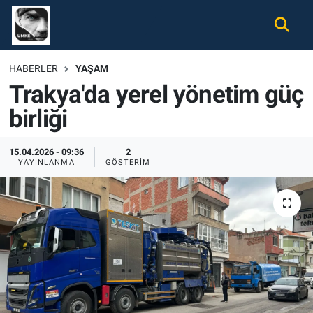
Gündem
Nöbetçi Eczaneler
HABERLER
YAŞAM
Trakya'da yerel yönetim güç
Ekonomi
Hava Durumu
birliği
Spor
Namaz Vakitleri
15.04.2026 - 09:36
2
Magazin
Trafik Durumu
YAYINLANMA
GÖSTERIM
Tüm Haberler
Süper Lig Puan Durumu ve Fikstür
İletişim
Tüm Manşetler
Künye
Son Dakika Haberleri
Haber Arşivi