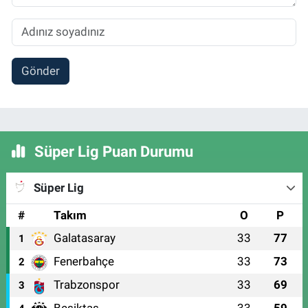
Gönder
Süper Lig Puan Durumu
Süper Lig
#
Takım
O
P
Galatasaray
33
77
1
Fenerbahçe
33
73
2
Trabzonspor
33
69
3